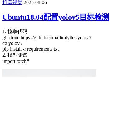
机器视觉
2025-08-06
Ubuntu18.04配置yolov5目标检测
1. 拉取代码
git clone https://github.com/ultralytics/yolov5
cd yolov5
pip install -r requirements.txt
2. 模型测试
import torch#