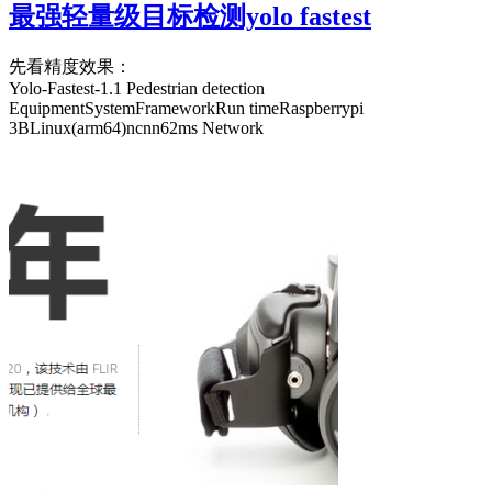
最强轻量级目标检测yolo fastest
先看精度效果：
Yolo-Fastest-1.1 Pedestrian detection
EquipmentSystemFrameworkRun timeRaspberrypi
3BLinux(arm64)ncnn62ms Network