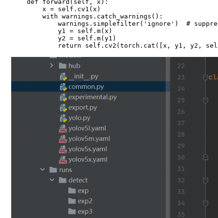
    def forward(self, x):

        x = self.cv1(x)

        with warnings.catch_warnings():

            warnings.simplefilter('ignore')  # suppre
            y1 = self.m(x)

            y2 = self.m(y1)

            return self.cv2(torch.cat([x, y1, y2, sel