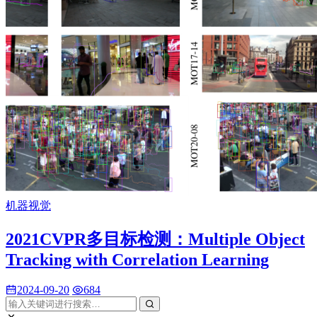
机器视觉
2021CVPR多目标检测：Multiple Object
Tracking with Correlation Learning
2024-09-20
684