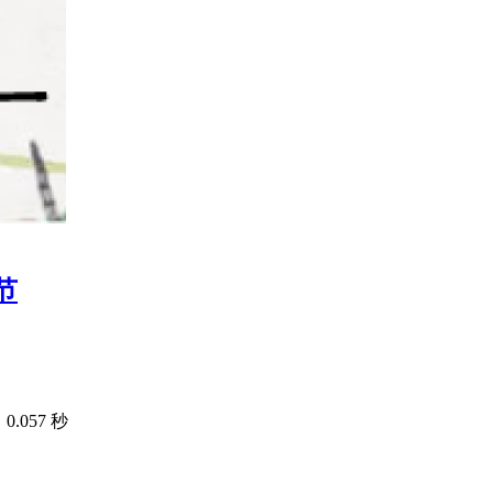
细节
.057 秒