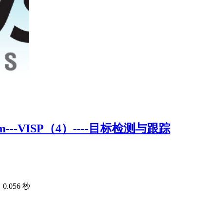
orm---VISP（4）----目标检测与跟踪
.056 秒