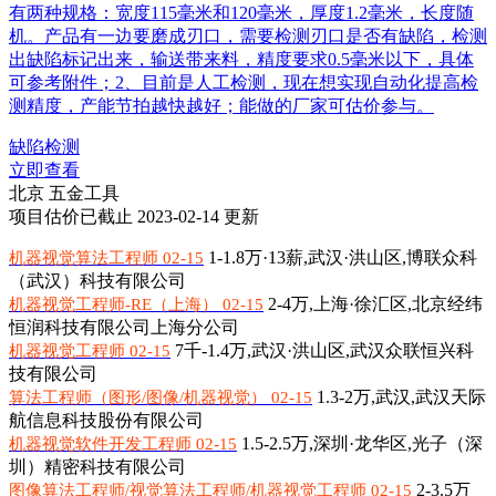
有两种规格：宽度115毫米和120毫米，厚度1.2毫米，长度随
机。产品有一边要磨成刃口，需要检测刃口是否有缺陷，检测
出缺陷标记出来，输送带来料，精度要求0.5毫米以下，具体
可参考附件；2、目前是人工检测，现在想实现自动化提高检
测精度，产能节拍越快越好；能做的厂家可估价参与。
缺陷检测
立即查看
北京
五金工具
项目估价已截止
2023-02-14 更新
1-1.8万·13薪,
武汉·洪山区,博联众科
机器视觉算法工程师 02-15
（武汉）科技有限公司
2-4万,
上海·徐汇区,北京经纬
机器视觉工程师-RE（上海） 02-15
恒润科技有限公司上海分公司
7千-1.4万,
武汉·洪山区,武汉众联恒兴科
机器视觉工程师 02-15
技有限公司
1.3-2万,
武汉,武汉天际
算法工程师（图形/图像/机器视觉） 02-15
航信息科技股份有限公司
1.5-2.5万,
深圳·龙华区,光子（深
机器视觉软件开发工程师 02-15
圳）精密科技有限公司
2-3.5万
图像算法工程师/视觉算法工程师/机器视觉工程师 02-15