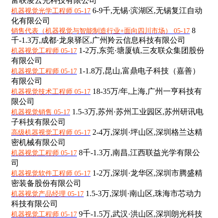
富联凌云光科技有限公司
6-9千,
无锡·滨湖区,无锡复江自动
机器视觉光学工程师 05-17
化有限公司
8
销售代表（机器视觉与智能制造行业+面向四川市场） 05-17
千-1.3万,
成都·龙泉驿区,广州羚云信息科技有限公司
1-2万,
东莞·塘厦镇,三友联众集团股份
机器视觉工程师 05-17
有限公司
1-1.8万,
昆山,富鼎电子科技（嘉善）
机器视觉工程师 05-17
有限公司
18-35万/年,
上海,广州一亨科技有
机器视觉技术工程师 05-17
限公司
1.5-3万,
苏州·苏州工业园区,苏州研讯电
机器视觉销售 05-17
子科技有限公司
2-4万,
深圳·坪山区,深圳格兰达精
高级机器视觉工程师 05-17
密机械有限公司
8千-1.3万,
南昌,江西联益光学有限公
机器视觉工程师 05-17
司
1-2万,
深圳·龙华区,深圳市腾盛精
机器视觉软件工程师 05-17
密装备股份有限公司
1.5-3万,
深圳·南山区,珠海市芯动力
机器视觉产品经理 05-17
科技有限公司
9千-1.5万,
武汉·洪山区,深圳朗光科技
机器视觉工程师 05-17