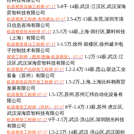
控科技有限公司
5-8千·14薪,
武汉·江汉区,武汉深海
机器视觉实施工程师 07-17
弈智科技有限公司
2.5-4万·13薪,
东莞,深圳市清
机器视觉工程师-东莞桥头 07-17
日信息咨询有限公司
2.5-5万·14薪,
上海·闵行区,聚时科技
机器视觉技术经理 07-17
（上海）有限公司
1-1.5万,
徐州·鼓楼区,徐州威卡电
机器视觉算法工程师 07-17
子控制技术有限公司
1-2万·14薪,
武汉·江
视觉工程师（图形/图像/机器视觉） 07-17
汉区,武汉深海弈智科技有限公司
1.2-2.4万·14薪,
昆山,驭达工业
机器视觉产品研发工程师 07-17
装备（苏州）有限公司
1.5-2万,
上海,上海比科翱商贸
机器视觉应用开发工程师 07-17
发展有限公司
1.5-3万,
苏州,苏州汇纬自动化设备有
机器视觉工程师 07-17
限公司
8千-1.4万·13薪,
苏州·虎丘区,
机器视觉工程师（苏州） 07-17
武汉深海弈智科技有限公司
9千-1.5万,
武汉·洪山区,深圳朗光科技
机器视觉工程师 07-17
有限公司
1.5-2.5万·14薪,
武汉·洪山区,武汉国创
机器视觉工程师 07-17