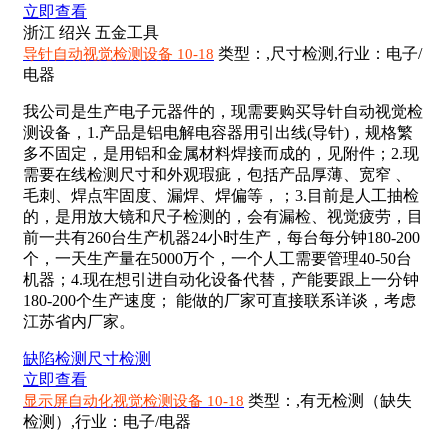
立即查看
浙江 绍兴
五金工具
类型：,尺寸检测,行业：电子/
导针自动视觉检测设备 10-18
电器
我公司是生产电子元器件的，现需要购买导针自动视觉检
测设备，1.产品是铝电解电容器用引出线(导针)，规格繁
多不固定，是用铝和金属材料焊接而成的，见附件；2.现
需要在线检测尺寸和外观瑕疵，包括产品厚薄、宽窄 、
毛刺、焊点牢固度、漏焊、焊偏等，；3.目前是人工抽检
的，是用放大镜和尺子检测的，会有漏检、视觉疲劳，目
前一共有260台生产机器24小时生产，每台每分钟180-200
个，一天生产量在5000万个，一个人工需要管理40-50台
机器；4.现在想引进自动化设备代替，产能要跟上一分钟
180-200个生产速度； 能做的厂家可直接联系详谈，考虑
江苏省内厂家。
缺陷检测
尺寸检测
立即查看
类型：,有无检测（缺失
显示屏自动化视觉检测设备 10-18
检测）,行业：电子/电器