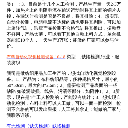
类） ；3、目前是十几个人工检测，产品生产量一天2-3万
件，加热片上的电阻电流在输送运动时将其上面的铜片去
掉，在输送时检测是否是不良品，将其排除；4、想实现
自动化检测，电阻电流不达标的话也要将其剔除，可以加
上旋转气缸，瑕疵产品检测不合格气缸将其推出，振动盘
不好用，产品太薄，可以看下其他自动上料方式，单台机
器能抵10个人，一天生产3万张；能做的厂家可以参与估
价。
类型：,缺陷检测,行业：服
布料自动化视觉检测设备 10-18
装纺织
我司是做纺织用品加工生产的，想找自动化视觉检测设
备。1、产品为：布料纺织品等，多种规格尺寸，最小的
50*50cm，最大的3*2.6m；2、需要检测产品表面的一些
缺陷 如破洞破损、线头、污渍等部分，如附件1、2、3所
示，现在是4个工人检测的，产能没有统计；3、想实现自
动化检测，布料上料可以人工做，可以一面一面检测，检
测不合格的可以发出警报，人工将其拿走；能做的厂家与
我联系详谈。
有无检测（缺失检测）
缺陷检测