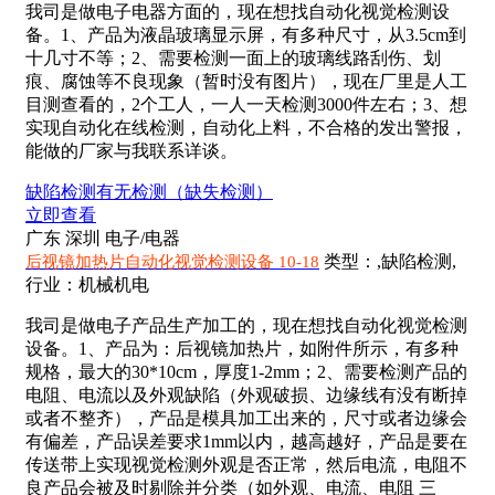
我司是做电子电器方面的，现在想找自动化视觉检测设
备。1、产品为液晶玻璃显示屏，有多种尺寸，从3.5cm到
十几寸不等；2、需要检测一面上的玻璃线路刮伤、划
痕、腐蚀等不良现象（暂时没有图片），现在厂里是人工
目测查看的，2个工人，一人一天检测3000件左右；3、想
实现自动化在线检测，自动化上料，不合格的发出警报，
能做的厂家与我联系详谈。
缺陷检测
有无检测（缺失检测）
立即查看
广东 深圳
电子/电器
类型：,缺陷检测,
后视镜加热片自动化视觉检测设备 10-18
行业：机械机电
我司是做电子产品生产加工的，现在想找自动化视觉检测
设备。1、产品为：后视镜加热片，如附件所示，有多种
规格，最大的30*10cm，厚度1-2mm；2、需要检测产品的
电阻、电流以及外观缺陷（外观破损、边缘线有没有断掉
或者不整齐），产品是模具加工出来的，尺寸或者边缘会
有偏差，产品误差要求1mm以内，越高越好，产品是要在
传送带上实现视觉检测外观是否正常，然后电流，电阻不
良产品会被及时剔除并分类（如外观、电流、电阻 三