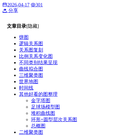
2026-04-17
301
分享
文章目录
[隐藏]
饼图
逻辑关系图
关系图复刻
比例关系变化图
不同类别结果呈现
曲线拟合图
三维聚类图
世界地图
时间线
其他好看的图整理
金字塔图
足球场模型图
堆积曲线图
环形+圆型层次关系图
总概图
二维聚类图