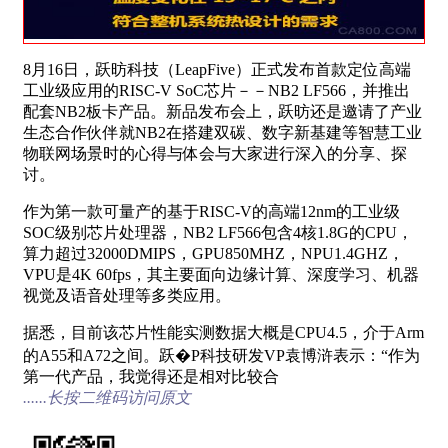
8月16日，跃昉科技（LeapFive）正式发布首款定位高端
工业级应用的RISC-V SoC芯片－－NB2 LF566，并推出
配套NB2板卡产品。新品发布会上，跃昉还是邀请了产业
生态合作伙伴就NB2在搭建双碳、数字新基建等智慧工业
物联网场景时的心得与体会与大家进行深入的分享、探
讨。
作为第一款可量产的基于RISC-V的高端12nm的工业级
SOC级别芯片处理器，NB2 LF566包含4核1.8G的CPU，
算力超过32000DMIPS，GPU850MHZ，NPU1.4GHZ，
VPU是4K 60fps，其主要面向边缘计算、深度学习、机器
视觉及语音处理等多类应用。
据悉，目前该芯片性能实测数据大概是CPU4.5，介于Arm
的A55和A72之间。跃�P科技研发VP袁博浒表示：“作为
第一代产品，我觉得还是相对比较合
......长按二维码访问原文