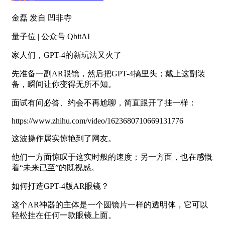
金磊 发自 凹非寺
量子位 | 公众号 QbitAI
家人们，GPT-4的新玩法又火了——
先准备一副AR眼镜，然后把GPT-4搞里头；戴上这副装
备，瞬间让你变得无所不知。
面试有问必答、约会不再尬聊，简直跟开了挂一样：
https://www.zhihu.com/video/1623680710669131776
这波操作属实惊艳到了网友。
他们一方面惊叹于这实时般的速度；另一方面，也在感慨
着“未来已至”的既视感。
如何打造GPT-4版AR眼镜？
这个AR神器的主体是一个圆镜片一样的透明体，它可以
轻松挂在任何一款眼镜上面。