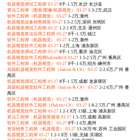
机器视觉调试工程师 03-27
8千-1.5万,长沙·长沙县
算法工程师（图形/图像/机器视觉） 03-27
1.3-2万,武汉
软件工程师（机器视觉） 03-27
1-2万,滁州
机器视觉设备销售精英 03-27
1.5-2.5万,深圳·光明区
机器视觉调试工程师 03-27
1.2-1.8万,北京·通州区
机器视觉算法应用工程师 03-27
8千-1.3万,镇江
软件工程师（机器视觉） 03-27
1-2万,滁州
机器视觉软件工程师 03-27
1-2万,上海·浦东新区
机器视觉调试工程师 03-27
8千-1.5万,重庆·渝北区
机器视觉软件工程师halcon&C# 03-27
1.5-2.5万,广州·番禺区
软件工程师（机器视觉） 03-27
8千-1.6万,绍兴·嵊州市
高级机器视觉软件工程师（halcon & C#） 03-27
2-2.6万,广州·番
禺区
机器视觉调试工程师 03-27
8千-1.5万,成都·龙泉驿区
高级机器视觉软件工程师（halcon & C#） 03-27
2-2.6万,广州·番
禺区
软件工程师（机器视觉） 03-27
1-2万,滁州
机器视觉软件工程师（Halcon+C#） 03-27
1.8-2.5万,广州·番禺区
机器视觉软件工程师 03-27
1.2-1.8万·13薪,上海·浦东新区
算法工程师：机器视觉领域 03-27
1.5-3万,成都·高新区
软件工程师（机器视觉） 03-27
8千-1.6万,惠州
资深销售工程师（机器视觉） 03-27
13-26万/年,苏州·工业园区
机器视觉工程师 03-27
1.2-1.8万·13薪,无锡·滨湖区