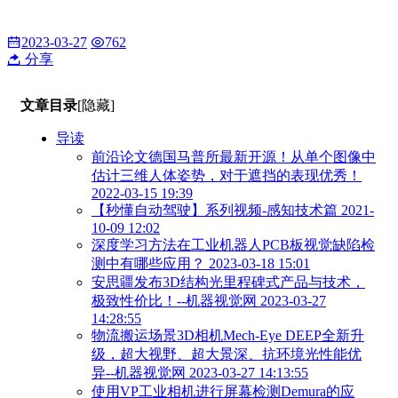
2023-03-27
762
分享
文章目录
[隐藏]
导读
前沿论文德国马普所最新开源！从单个图像中
估计三维人体姿势，对于遮挡的表现优秀！
2022-03-15 19:39
【秒懂自动驾驶】系列视频-感知技术篇 2021-
10-09 12:02
深度学习方法在工业机器人PCB板视觉缺陷检
测中有哪些应用？ 2023-03-18 15:01
安思疆发布3D结构光里程碑式产品与技术，
极致性价比！--机器视觉网 2023-03-27
14:28:55
物流搬运场景3D相机Mech-Eye DEEP全新升
级，超大视野、超大景深、抗环境光性能优
异--机器视觉网 2023-03-27 14:13:55
使用VP工业相机进行屏幕检测Demura的应