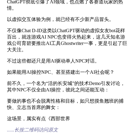
ChatGPT彻底引爆了AI领域，也点燃了各赛道玩家的热
情。
以虚拟交互体验为例，就已经有不少新产品冒头。
不仅像Chat D-ID这类以ChatGPT驱动的虚拟女友bot花样
百出，就连游戏AI NPC也变得火热起来，这几天知名游
戏公司育碧要推出AI工具Ghostwriter一事，更是引起了巨
大关注。
不过这些都还只是用AI驱动单人NPC对话。
如果能用AI操控NPC、甚至搭建出一个AI社会呢？
前不久，一个名为“活的长安城”的技术Demo引发讨论，
其中NPC不仅全由AI操控，彼此之间还能互动：
要做的事也不会脱离性格和目标，如只想摸鱼翘班的捕
快、立志当首席的舞女：
这场景，属实有点《西部世界
......长按二维码访问原文