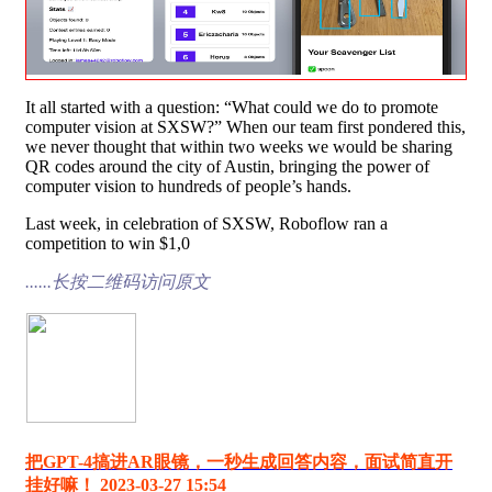
It all started with a question: “What could we do to promote
computer vision at SXSW?” When our team first pondered this,
we never thought that within two weeks we would be sharing
QR codes around the city of Austin, bringing the power of
computer vision to hundreds of people’s hands.
Last week, in celebration of SXSW, Roboflow ran a
competition to win $1,0
......长按二维码访问原文
把GPT-4搞进AR眼镜，一秒生成回答内容，面试简直开
挂好嘛！ 2023-03-27 15:54