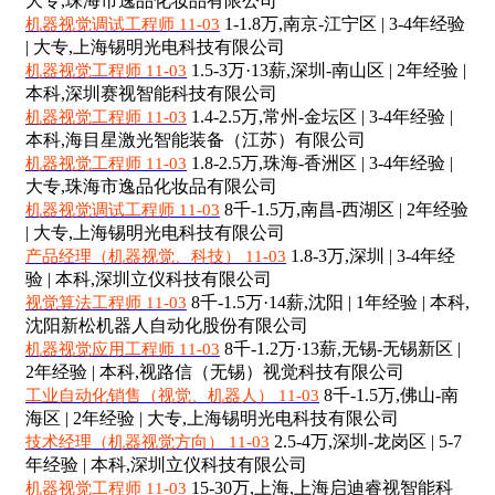
大专,珠海市逸品化妆品有限公司
1-1.8万,南京-江宁区 | 3-4年经验
机器视觉调试工程师 11-03
| 大专,上海锡明光电科技有限公司
1.5-3万·13薪,深圳-南山区 | 2年经验 |
机器视觉工程师 11-03
本科,深圳赛视智能科技有限公司
1.4-2.5万,常州-金坛区 | 3-4年经验 |
机器视觉工程师 11-03
本科,海目星激光智能装备（江苏）有限公司
1.8-2.5万,珠海-香洲区 | 3-4年经验 |
机器视觉工程师 11-03
大专,珠海市逸品化妆品有限公司
8千-1.5万,南昌-西湖区 | 2年经验
机器视觉调试工程师 11-03
| 大专,上海锡明光电科技有限公司
1.8-3万,深圳 | 3-4年经
产品经理（机器视觉、科技） 11-03
验 | 本科,深圳立仪科技有限公司
8千-1.5万·14薪,沈阳 | 1年经验 | 本科,
视觉算法工程师 11-03
沈阳新松机器人自动化股份有限公司
8千-1.2万·13薪,无锡-无锡新区 |
机器视觉应用工程师 11-03
2年经验 | 本科,视路信（无锡）视觉科技有限公司
8千-1.5万,佛山-南
工业自动化销售（视觉、机器人） 11-03
海区 | 2年经验 | 大专,上海锡明光电科技有限公司
2.5-4万,深圳-龙岗区 | 5-7
技术经理（机器视觉方向） 11-03
年经验 | 本科,深圳立仪科技有限公司
15-30万,上海,上海启迪睿视智能科
机器视觉工程师 11-03