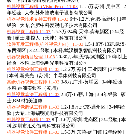
硕士,杭州秉创自动化科技有限公司
1-1.5万,苏州-吴中区 | 2
机器视觉工程师（VisionPro） 11-03
年经验 | 大专,苏州隆成电子设备有限公司
6千-1.2万,合肥-高新区 | 1年
机器视觉技术支持工程师 11-03
经验 | 大专,合肥中科爱观电子技术有限公司
1.5-3万·24薪,天津-滨海新区 | 2年经
机器视觉工程师 11-03
验 | 硕士,测控人（天津）科技有限公司
1.5-1.8万·13薪,武汉-
软件开发工程师(机器视觉方向） 11-03
东西湖区 | 3-4年经验 | 本科,武汉横纵智能科技有限公司
20-30万/年,无锡-滨湖区 | 10年以上
机器视觉项目经理 11-03
经验 | 本科,上海锡明光电科技有限公司
1.2-2万,苏州-工业园区 | 2年经验
机器视觉检测工程师 11-03
| 本科,新美光（苏州）半导体科技有限公司
3-5万,广州-黄埔区 | 3-4年经验 |
高级机器视觉工程师 11-03
本科,琶洲实验室（黄埔）
2-4万·15薪,上海 | 3-4年经验 | 硕
机器视觉算法工程师 11-03
士,BME柏美迪康
1.2-1.8万,北京-通州区 | 3-4年经
机器视觉调试工程师 11-03
验 | 大专,上海锡明光电科技有限公司
8千-1.6万,深圳-龙岗区 | 2年经验 | 本
机器视觉工程师 11-03
科,深圳市汇众智慧科技有限公司
1.5-3万,东莞-虎门镇 | 2年经验 |
机器视觉软件工程师 11-03