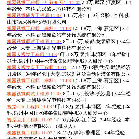
2-3万,武汉-江夏区 | 3-4
机器视觉工程师（年薪40万） 11-03
年经验 | 本科,武汉盛为芯科技有限公司
1-1.5万,佛山 | 2年经验 | 本科,佛
机器视觉研发工程师 11-03
山市德淙科学仪器有限公司
1.5-1.8万,上海-嘉定区 | 3-4
机器视觉工程师（非标） 11-03
年经验 | 本科,延锋彼欧汽车外饰系统有限公司
8千-1.5万,成都-龙泉驿区 | 3-4年
机器视觉调试工程师 11-03
经验 | 大专,上海锡明光电科技有限公司
9千-1.8万,泉州-丰泽区 | 1年经验 |
机器人视觉工程师 11-03
硕士,泉州中国兵器装备集团特种机器人研发中心
1.2-1.5万·13薪,武汉-武汉经济
机器人视觉应用工程师 11-03
开发区 | 3-4年经验 | 大专,武汉凯益源自动化装备有限公司
1.5-1.8万,上海-嘉定区 | 3-4
机器视觉工程师（非标） 11-03
年经验 | 本科,延锋彼欧汽车外饰系统有限公司
8千-1.5万,长沙-长沙县 | 3-4年经
机器视觉调试工程师 11-03
验 | 大专,上海锡明光电科技有限公司
9千-1.8万,泉州-丰泽区 | 2年经验 | 本
视觉slam工程师 11-03
科,泉州中国兵器装备集团特种机器人研发中心
1-1.5万,南京-江宁区 | 3-4年经验 | 本
视觉应用工程师 11-03
科,中科新松有限公司（机器人）
1.8-2.5万,珠海-香洲区 | 3-4年经验 |
机器视觉工程师 11-03