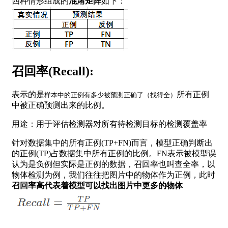
四种情形组成的
混淆矩阵
如下：
召回率(Recall):
表示的是
所有正例
样本中的正例有多少被预测正确了（找得全）
中被正确预测出来的比例。
用途：用于评估检测器对所有待检测目标的检测覆盖率
针对数据集中的所有正例(TP+FN)而言，模型正确判断出
的正例(TP)占数据集中所有正例的比例。FN表示被模型误
认为是负例但实际是正例的数据，召回率也叫查全率，以
物体检测为例，我们往往把图片中的物体作为正例，此时
召回率高代表着模型可以找出图片中更多的物体