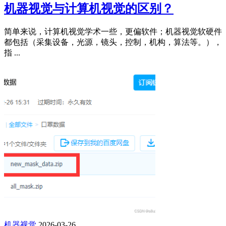
机器视觉与计算机视觉的区别？
简单来说，计算机视觉学术一些，更偏软件；机器视觉软硬件
都包括（采集设备，光源，镜头，控制，机构，算法等。），
指 ...
机器视觉
2026-03-26