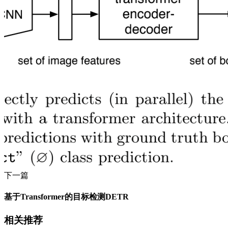
下一篇
基于Transformer的目标检测DETR
相关推荐