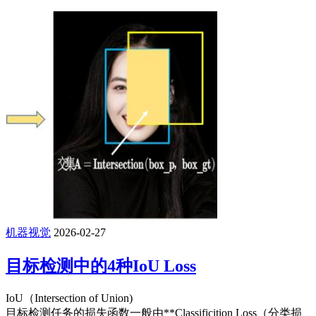
机器视觉
2026-02-27
目标检测中的4种IoU Loss
IoU（Intersection of Union)
目标检测任务的损失函数一般由**Classificition Loss（分类损