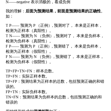
N——negative 表示消极的，看成负例
我的理解：
后面为预测结果，前面是预测结果的正确性
。
如：
T P—— 预测为 P （正例）, 预测对了， 本来是正样本，
检测为正样本（真阳性）。
T N—— 预测为 N （负例）, 预测对了， 本来是负样本，
检测为负样本（真阴性）。
F P—— 预测为 P （正例）, 预测错了， 本来是负样本，
检测为正样本（假阳性）。
F N—— 预测为 N （负例）, 预测错了， 本来是正样本，
检测为负样本（假阴性）。
TP+FP+TN+FN：样本总数。
TP+FN：实际正样本数。
TP+FP：预测结果为正样本的总数，包括预测正确的和错
误的。
FP+TN：实际负样本数。
TN+FN：预测结果为负样本的总数，包括预测正确的和
错误的