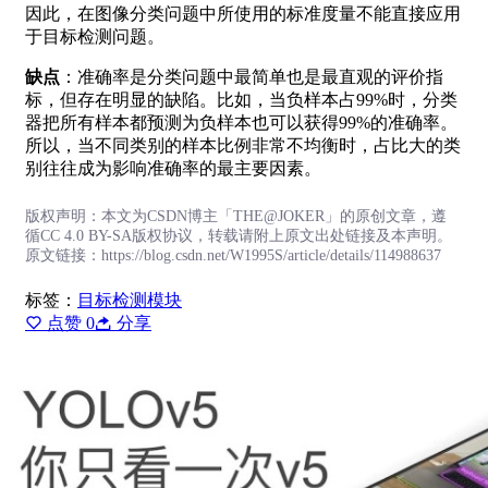
因此，在图像分类问题中所使用的标准度量不能直接应用
于目标检测问题。
缺点
：准确率是分类问题中最简单也是最直观的评价指
标，但存在明显的缺陷。比如，当负样本占99%时，分类
器把所有样本都预测为负样本也可以获得99%的准确率。
所以，当不同类别的样本比例非常不均衡时，占比大的类
别往往成为影响准确率的最主要因素。
版权声明：本文为CSDN博主「THE@JOKER」的原创文章，遵
循CC 4.0 BY-SA版权协议，转载请附上原文出处链接及本声明。
原文链接：https://blog.csdn.net/W1995S/article/details/114988637
标签：
目标检测模块
点赞
0
分享