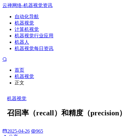
云禅网络-机器视觉资讯
自动化导航
机器视觉
计算机视觉
机器视觉行业应用
机器人
机器视觉每日资讯
首页
机器视觉
正文
机器视觉
召回率（recall）和精度（precision）
2025-04-26
965