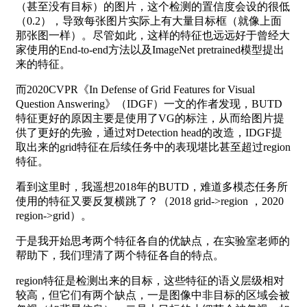
（甚至没有目标）的图片，这个检测的置信度会设的很低
（0.2），导致每张图片实际上有大量目标框（就像上面
那张图一样）。尽管如此，这样的特征也远远好于曾经大
家使用的End-to-end方法以及ImageNet pretrained模型提出
来的特征。
而2020CVPR《In Defense of Grid Features for Visual
Question Answering》（IDGF）一文的作者发现，BUTD
特征更好的原因主要是使用了VG的标注，从而给图片提
供了更好的先验，通过对Detection head的改造，IDGF提
取出来的grid特征在后续任务中的表现堪比甚至超过region
特征。
看到这里时，我遥想2018年的BUTD，难道多模态任务所
使用的特征又要反复横跳了？（2018 grid->region ，2020
region->grid）。
于是我开始思考两个特征各自的优缺点，在实验室老师的
帮助下，我们理清了两个特征各自的特点。
region特征是检测出来的目标，这些特征的语义层级相对
较高，但它们有两个缺点，一是图像中非目标的区域会被