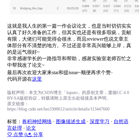
这就是我人生的第一篇一作会议论文，也是当时切切实实
认真了好久准备的工作，但其实也还是有很多瑕疵，贡献
有限，大佬们可能觉得会很水，而且reviewer也说文章主
体部分有不清楚的地方。不过还是非常高兴能够上岸，真
的是运气很好~
非常感谢学长的一路指导和帮助，感谢实验室老师百忙之
中帮我改了论文~
_
最后再次欢迎大家来star和提issue~顺便再求个赞
代码开源在
这里
版权声明：本文为CSDN博主「luputo」的原创文章，遵循CC 4.0
BY-SA版权协议，转载请附上原文出处链接及本声明。
原文链接：
https://blog.csdn.net/luo3300612/article/details/113447660
标签：
卷积神经网络
·
图像描述生成
·
深度学习
·
自然语
言处理
·
论文
点赞
0
分享