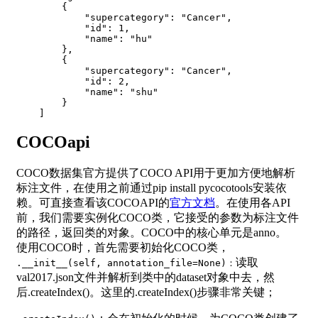
{
"supercategory"
:
"Cancer"
,
"id"
:
1
,
"name"
:
"hu"
}
,
{
"supercategory"
:
"Cancer"
,
"id"
:
2
,
"name"
:
"shu"
}
]
COCOapi
COCO数据集官方提供了COCO API用于更加方便地解析
标注文件，在使用之前通过pip install pycocotools安装依
赖。可直接查看该COCOAPI的
官方文档
。在使用各API
前，我们需要实例化COCO类，它接受的参数为标注文件
的路径，返回类的对象。COCO中的核心单元是anno。
使用COCO时，首先需要初始化COCO类，
读取
.__init__(self, annotation_file=None)：
val2017.json文件并解析到类中的dataset对象中去，然
后.createIndex()。这里的.createIndex()步骤非常关键；