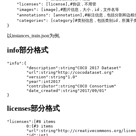
"licenses"
:
[
license
]
,
#协议，不用管
"images"
:
[
image
]
,
#图片信息，大小，id，文件名等
"annotations"
:
[
annotation
]
,
#标注信息，包括分割和边框
"categories"
:
[
category
]
#类别信息，包括类别id，所属子
}
以instances_train.json为例,
info部分格式
"info"
:
{
"description"
:
string
"COCO 2017 Dataset"
"url"
:
string
"http://cocodataset.org"
"version"
:
string
"1.0"
"year"
:
int2017

"contributor"
:
string
"COCO Consortium"
"date_created"
:
string
"2017/09/01"
}
licenses部分格式
"licenses"
:
[
#8 items
0
:
{
#3 items
"url"
:
string
"http://creativecommons.org/licen
"id"
:
int1
