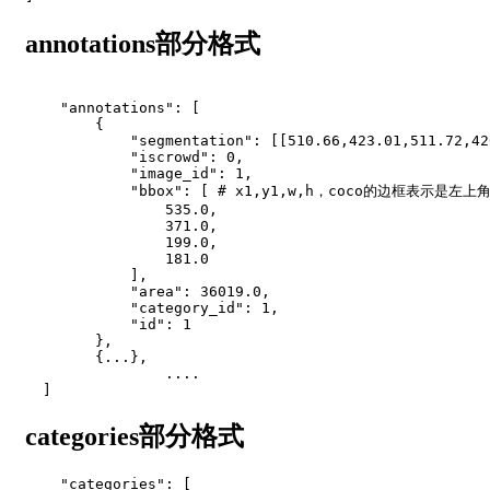
annotations部分格式
"annotations"
:
[
{
"segmentation"
:
[
[
510.66
,
423.01
,
511.72
,
42
"iscrowd"
:
0
,
"image_id"
:
1
,
"bbox"
:
[
# x1,y1,w,h，coco的边框表示是左
535.0
,
371.0
,
199.0
,
181.0
]
,
"area"
:
36019.0
,
"category_id"
:
1
,
"id"
:
1
}
,
{
.
.
.
}
,
.
.
.
.
]
categories部分格式
"categories"
:
[