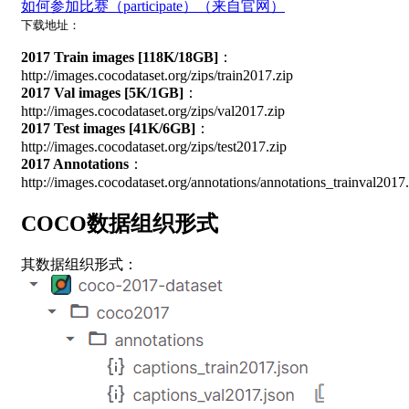
如何参加比赛（participate）（来自官网）
下载地址：
2017 Train images [118K/18GB]
：
http://images.cocodataset.org/zips/train2017.zip
2017 Val images [5K/1GB]
：
http://images.cocodataset.org/zips/val2017.zip
2017 Test images [41K/6GB]
：
http://images.cocodataset.org/zips/test2017.zip
2017 Annotations
：
http://images.cocodataset.org/annotations/annotations_trainval2017.
COCO数据组织形式
其数据组织形式：