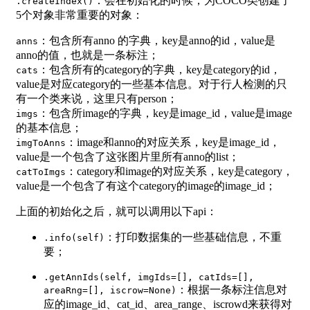
：会在初始化的时候，为COCO类创建了
.createIndex()
5个对象非常重要的对象：
：包含所有anno 的字典，key是anno的id，value是
anns
anno的值，也就是一条标注；
：包含所有的category的字典，key是category的id，
cats
value是对应category的一些基本信息。对于行人检测的只
有一个类来说，这里只有person；
：包含所image的字典，key是image_id，value是image
imgs
的基本信息；
：image和anno的对应关系，key是image_id，
imgToAnns
value是一个包含了这张图片里所有anno的list；
：category和image的对应关系，key是category，
catToImgs
value是一个包含了有这个category的image的image_id；
上面的初始化之后，就可以调用以下api：
：打印数据集的一些基础信息，不重
.info(self)
要；
.getAnnIds(self, imgIds=[], catIds=[],
：根据一条标注信息对
areaRng=[], iscrow=None)
应的image_id、cat_id、area_range、iscrowd来获得对