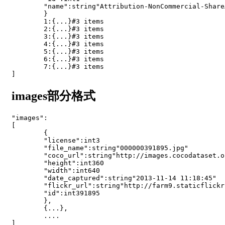
"name"
:
string
"Attribution-NonCommercial-Share
}
1
:
{
.
.
.
}
#3 items
2
:
{
.
.
.
}
#3 items
3
:
{
.
.
.
}
#3 items
4
:
{
.
.
.
}
#3 items
5
:
{
.
.
.
}
#3 items
6
:
{
.
.
.
}
#3 items
7
:
{
.
.
.
}
#3 items
]
images部分格式
"images"
:
[
{
"license"
:
int3

"file_name"
:
string
"000000391895.jpg"
"coco_url"
:
string
"http://images.cocodataset.o
"height"
:
int360

"width"
:
int640

"date_captured"
:
string
"2013-11-14 11:18:45"
"flickr_url"
:
string
"http://farm9.staticflickr
"id"
:
int391895

}
,
{
.
.
.
}
,
.
.
.
.
]