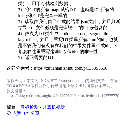
类），用于存储检测数据；
2）将GT的所有image赋给DT，也就是DT所有的
image和GT是完全一样的；
3）读取由我们自己生成的结果.json文件，并且判断
结果.json文件必须是完全被GT的image包含的；
4）依次为DT类生成caption、bbox、segmention、
keypoints，并且，重写DT类里所有anno的id，也就
是不管我们有没有在我们的结果文件里生成id，它
都会在这里重写这些id以保证id的唯一性；
5）返回需要的DT；
这部分参考：https://zhuanlan.zhihu.com/p/135355550
版权声明：本文为CSDN博主「yanghaoplus」的原创文章，遵循
CC 4.0 BY-SA版权协议，转载请附上原文出处链接及本声明。
原文链接：
https://blog.csdn.net/yanghao201607030101/article/details/112575770
标签：
目标检测
·
计算机视觉
点赞
0
分享