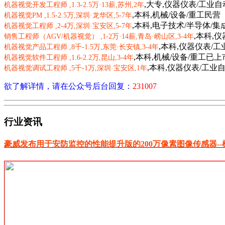
,大专,仪器仪表/工业
机器视觉开发工程师 ,
1.3-2.5万·13薪
,苏州
,2年
,本科,机械/设备/重工
民营
机器视觉PM ,
1.5-2.5万
,深圳·龙华区
,5-7年
,本科,电子技术/半导体/集
机器视觉工程师 ,
2-4万
,深圳·宝安区
,5-7年
,本科,
销售工程师（AGV/机器视觉） ,
1-2万·14薪
,青岛·崂山区
,3-4年
,本科,仪器仪表/
机器视觉产品工程师 ,
8千-1.5万
,东莞·长安镇
,3-4年
,本科,机械/设备/重工
已上
机器视觉软件工程师 ,
1.6-2.2万
,昆山
,3-4年
,本科,仪器仪表/工业
机器视觉调试工程师 ,
5千-1万
,深圳·宝安区
,1年
欲了解详情，请在公众号后台回复：
231007
行业资讯
豪威发布用于安防监控的性能提升版的200万像素图像传感器--机器视觉网 2