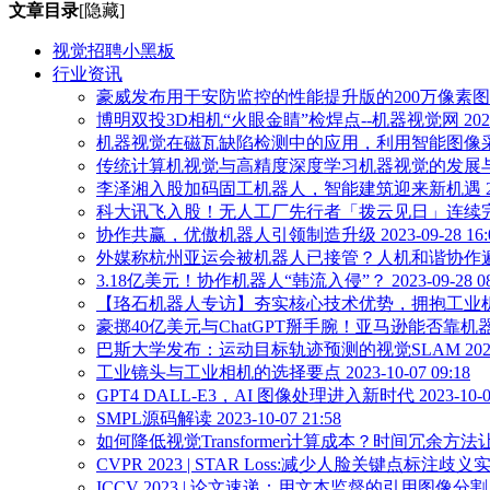
文章目录
[隐藏]
视觉招聘小黑板
行业资讯
豪威发布用于安防监控的性能提升版的200万像素图像传感器--
博明双投3D相机“火眼金睛”检焊点--机器视觉网 2023-10-
机器视觉在磁瓦缺陷检测中的应用，利用智能图像采集及处理模
传统计算机视觉与高精度深度学习机器视觉的发展与融合--机器
李泽湘入股加码固工机器人，智能建筑迎来新机遇 2023-0
科大讯飞入股！无人工厂先行者「拨云见日」连续完成两轮数千
协作共赢，优傲机器人引领制造升级 2023-09-28 16:
外媒称杭州亚运会被机器人已接管？人机和谐协作遍布亚运村 
3.18亿美元！协作机器人“韩流入侵”？ 2023-09-28 08
【珞石机器人专访】夯实核心技术优势，拥抱工业机器人机遇与
豪掷40亿美元与ChatGPT掰手腕！亚马逊能否靠机器人抓住未
巴斯大学发布：运动目标轨迹预测的视觉SLAM 2023-10-
工业镜头与工业相机的选择要点 2023-10-07 09:18
GPT4 DALL-E3，AI 图像处理进入新时代 2023-10-07
SMPL源码解读 2023-10-07 21:58
如何降低视觉Transformer计算成本？时间冗余方法让人大吃
CVPR 2023 | STAR Loss:减少人脸关键点标注歧义实
ICCV 2023 | 论文速递：用文本监督的引用图像分割 2023