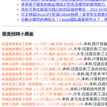
使用基于图形的验证增强大型语言模型的推理能力：第 1 部分
优化可再生能源与我们的供应链的整合：2023-10-06T2
论文神器DocsGPT登顶GitHub热榜！多类型文档查询，支持
分解大模型的神经元！Claude团队最新研究火了，网友：打开
视觉招聘小黑板
,本科,医疗设备
机器视觉算法工程师 ,
1.2-1.8万·14薪
,武汉·洪山区
,3-4年
,大专,仪器仪表/工
机器视觉调试工程师 ,
7千-1.2万
,深圳·宝安区
,1年
,大专,仪器仪表/
机器视觉调试工程师 ,
8千-1.5万
,重庆·渝北区
,3-4年
,本科,计算机
机器视觉应用工程师 ,
1.5-2.3万·15薪
,上海·徐汇区
,3-4年
,本科,仪器仪
销售工程师（机器视觉/AGV） ,
1-1.5万·14薪
,郑州
,3-4年
,本科,仪器仪表/工业自动化
机器视觉算法工程师 ,
8千-1.6万
,成都
,2年
,本科,电子技术/
机器视觉应用工程师 ,
9千-1.5万
,惠州·大亚湾区
,1年
,本科,计算机软
机器视觉应用工程师 ,
7千-1.3万·14薪
,武汉·江汉区
,2年
,本科,仪
技术支持工程师（机器视觉) ,
1-1.5万·14薪
,苏州·虎丘区
,2年
,本科,计算机软件
民营
机器视觉软件工程师 ,
1-1.5万
,深圳·宝安区
,2年
,大专,仪器仪表/工
机器视觉应用工程师 ,
1-1.8万
,广州·黄埔区
,3-4年
,本科,多元化业务集团公司
高级机器视觉工程师 ,
1.2-2万
,昆山
,3-4年
,本科,仪器仪
销售工程师（机器视觉/AGV） ,
1-1.5万·14薪
,东莞
,3-4年