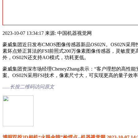
2023-10-07 13:34:17 来源: 中国机器视觉网
豪威集团近日发布CMOS图像传感器新品OS02N。OS02N
素坏点矫正算法的FSI前照式200万像素图像传感器，灵敏
外，OS02N还支持AO模式，功耗更低。
豪威集团资深市场经理CheneyZhang表示：“客户理想的
案。OS02N采用FSI技术，像素尺寸大，可实现更高的量子效
......长按二维码访问原文
博明双投3D相机“火眼金睛”检焊点--机器视觉网 2023-10-07 14:2