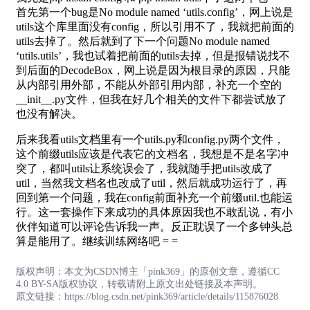
首先第一个bug是No module named ‘utils.config’，网上说是
utils这个库里面没有config，所以引用不了，我就把前面的
utils去掉了。然后就到了下一个问题No module named
‘utils.utils’，我也试着把前面的utils去掉，但是报错说找不
到后面的DecodeBox，网上说是因为根目录的原因，只能
从内部引用外部，不能从外部引用内部，补充一个空的
__init__.py文件，但我在好几个相关的文件下都尝试放了
也没有解决。
后来我看utils文档里有一个utils.py和config.py两个文件，
这个前缀utils应该是代表它的文档名，我想是不是名字冲
突了，都叫utils让系统误会了，我就随手把utils改成了
util，当然我文档名也改成了util，然后就成功运行了，再
回到第一个问题，我在config前面补充一个前缀util.也能运
行。这一套操作下来成功的具体原因我也不敢乱说，有小
伙伴知道可以评论告诉我一声。反正耽误了一个多钟头总
算是能用了。继续训练网络吧 = =
版权声明：本文为CSDN博主「pink369」的原创文章，遵循CC
4.0 BY-SA版权协议，转载请附上原文出处链接及本声明。
原文链接：https://blog.csdn.net/pink369/article/details/115876028