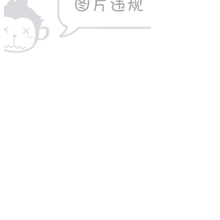
OpenCV
2022-05-15
python-OpenCV图像图形检测（四）
实例下载：图形检测，检测图形轮廓，边缘检测，轮廓拟合
一、简介 图形检测是计算机视觉的一项重要功能，通过图形
检测可以分析图像中可能存在的形状，然后对这些形状进
Power by 云禅网络 ©2017..
粤ICP备15041497号
. 页面加载时
间：0.073 秒