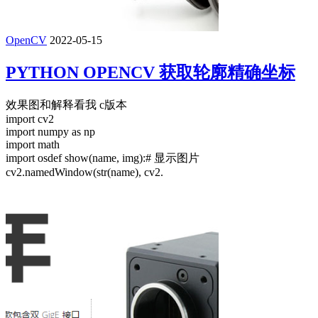
OpenCV
2022-05-15
PYTHON OPENCV 获取轮廓精确坐标
效果图和解释看我 c版本
import cv2
import numpy as np
import math
import osdef show(name, img):# 显示图片
cv2.namedWindow(str(name), cv2.