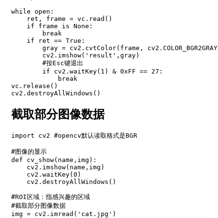
while open:

    ret, frame = vc.read()

    if frame is None:

        break

    if ret == True:

        gray = cv2.cvtColor(frame, cv2.COLOR_BGR2GRAY)
        cv2.imshow('result',gray)

        #按Esc键退出

        if cv2.waitKey(1) & 0xFF == 27:

            break

vc.release()

cv2.destroyAllWindows()
截取部分图像数据
import cv2 #opencv默认读取格式是BGR

#图像的显示

def cv_show(name,img):

    cv2.imshow(name,img)

    cv2.waitKey(0)

    cv2.destroyAllWindows()

#ROI区域：指感兴趣的区域

#截取部分图像数据

img = cv2.imread('cat.jpg')
