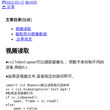
2022-05-15
1039
分享
文章目录
[隐藏]
视频读取
截取部分图像数据
边界填充
视频读取
●cv2.VideoCapture可以捕获摄像头， 用数字来控制不同的
设备,例如0,1。
●如果是视频文件,直接指定好路径即可。
import cv2 #opencv默认读取格式是BGR

vc = cv2.VideoCapture('test.mp4')

#检查是否能够打开

if vc.isOpened():

    open, frame = vc.read()

else:

    open = False
