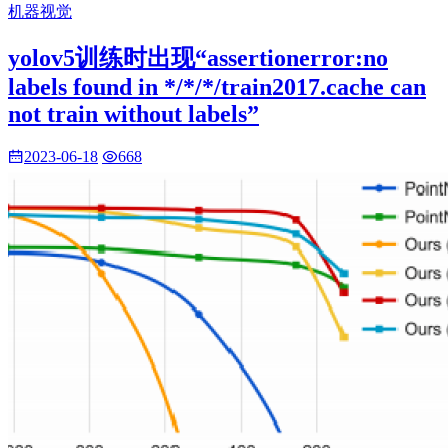
机器视觉
yolov5训练时出现“assertionerror:no
labels found in */*/*/train2017.cache can
not train without labels”
2023-06-18
668