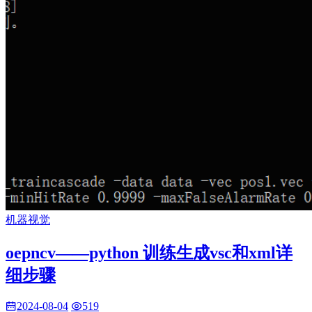
机器视觉
oepncv——python 训练生成vsc和xml详
细步骤
2024-08-04
519