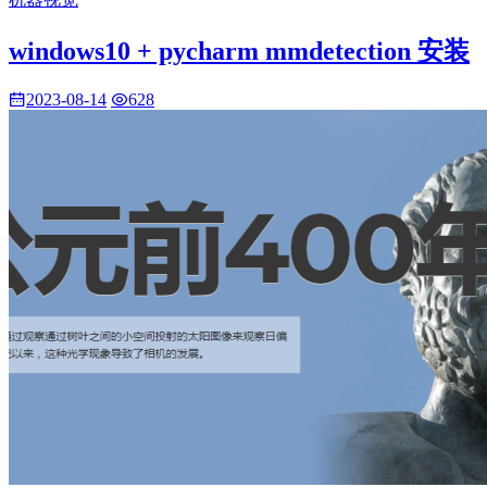
windows10 + pycharm mmdetection 安装
2023-08-14
628