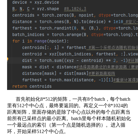
首先初始化8*512的矩阵，一共有8个batch，每个batch
里有512个中心点，最终要返回的。再定义一个8*1024的
距离矩阵，里面存储的是除了中心点以外的每个点距离当
前所有已采样点的最小距离。batch里每个样本随机初始化
一个最远点的索引（第一个点是随机选择的）。进入循
环，开始采样512个中心点。