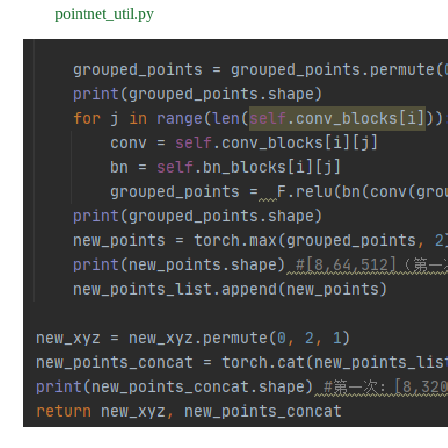
pointnet_util.py