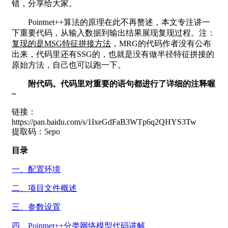
错，分享给大家。
Pointnet++算法的原理在此不再赘述，本文专注讲一
下重要代码，从输入数据到输出结果展现复现过程。注：
复现的是MSG特征拼接方法
，MRG的代码作者没有公布
出来，代码里还有SSG的，也就是没有做半径特征拼接的
原始方法，自己也可以跑一下。
附代码。代码里对重要的语句都进行了详细的注释喔
~
链接：
https://pan.baidu.com/s/1IxeGdFaB3WTp6q2QHYS3Tw
提取码：5epo
目录
一、配置环境
二、项目文件概述
三、参数设置
四、Pointnet++分类网络模型代码讲解