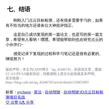
七、结语
刚刚入门点云目标检测，还有很多需要学习的，如果
有不恰当的地方还请各位大神批评指正。
这是自己成功复现的第一篇论文，也是写的第一篇文
章，希望有人看呐！嘿嘿。希望能帮助到也在研究点云的
小伙伴们~
感觉记录下复现的过程和学习笔记还是很有必要的。
继续努力！
版权声明：本文为CSDN博主「qq_42446745」的原创文章，遵循
CC 4.0 BY-SA版权协议，转载请附上原文出处链接及本声明。
原文链接：
https://blog.csdn.net/qq_42446745/article/details/120455893
标签：
pycharm
·
算法
·
自动驾驶
·
自动驾驶3D点云目标检
测项目实战
点赞
0
分享