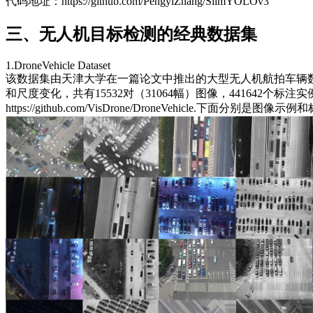
代码地址：https://github.com/PengyiZhang/SlimYOLOv3
三、无人机目标检测的经典数据集
1.DroneVehicle Dataset
该数据集由天津大学在一篇论文中推出的大型无人机航拍车辆
和尺度变化，共有15532对（31064幅）图像，441642个标注实例。下面是天津大
https://github.com/VisDrone/DroneVehicle.下面分别是图像