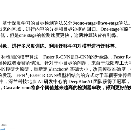
，基于深度学习的目标检测算法又分为
one-stage
和t
wo-stage
算法。
的区域，进行内容的分类和目标边框的回归。One-stage
age低，但是one-stage的检测速度更快，这两种算法皆有利弊。
对象、进行多尺度训练、利用迁移学习对模型进行迁移等。
在目标检测的模型算法，Faster R-CNN是R-CNN的升级版，Fa
漏检或者虚警的情况。针对于小目标的问题，来自于沈阳理工大学
以FFRCNN模型为原型，重新定义anchor的基础大小，改善模型
，FPN与Faster R-CNN模型相结合的方式对于车辆密
标检测中，深兰科技北京 AI 研发中心的 DeepBlueAI 团队获得了
cnn），Cascade rcnn将多个阈值越来越高的检测器串联，得到更好