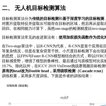
二、 无人机目标检测算法
目标检测算法分为
传统的目标检测
和
基于深度学习的目标检测
对图片提取特征并提取出可能存在目标的区域，然后再从提取出来
回归。在相同能力计算下，虽然one-stage的检测精度比two-st
目标检测算法常见的改进算法有：
使用加权损失函数作为优化
在Two-stage算法中，以R-CNN为代表， R-CNN是首个应用
等复杂情况，但是在复杂背景干扰、小尺度目标检测下会出现
的思想，以FPN与Faster R-CNN模型相结合的方式，即
目标感受野，增强了模型的鲁棒性。最后通过与原模型对比实验发现
19.7%。除此以外，在ICCV 2019 VisDrone挑战赛视频目
原有的head改为Double head，采用级联检测（Cascade r
训练权重，采用多尺度训练。下面是作者的训练结果：