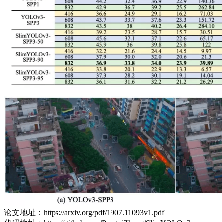
论文地址：https://arxiv.org/pdf/1907.11093v1.pdf