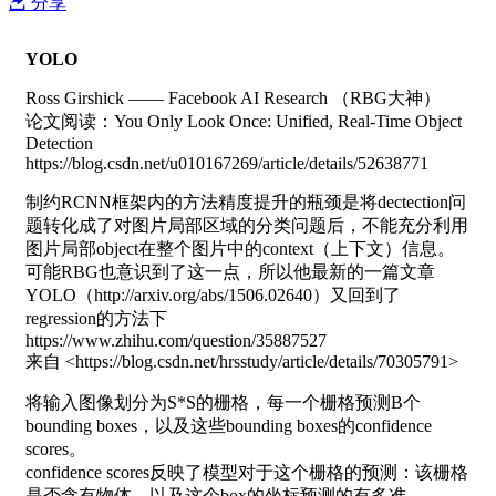
分享
YOLO
Ross Girshick —— Facebook AI Research （RBG大神）
论文阅读：You Only Look Once: Unified, Real-Time Object
Detection
https://blog.csdn.net/u010167269/article/details/52638771
制约RCNN框架内的方法精度提升的瓶颈是将dectection问
题转化成了对图片局部区域的分类问题后，不能充分利用
图片局部object在整个图片中的context（上下文）信息。
可能RBG也意识到了这一点，所以他最新的一篇文章
YOLO（http://arxiv.org/abs/1506.02640）又回到了
regression的方法下
https://www.zhihu.com/question/35887527
来自 <https://blog.csdn.net/hrsstudy/article/details/70305791>
将输入图像划分为S*S的栅格，每一个栅格预测B个
bounding boxes，以及这些bounding boxes的confidence
scores。
confidence scores反映了模型对于这个栅格的预测：该栅格
是否含有物体，以及这个box的坐标预测的有多准。