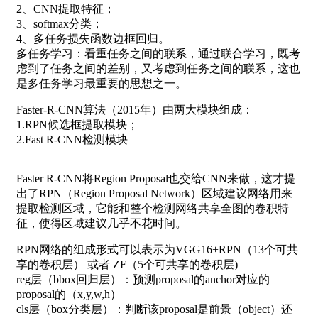
2、CNN提取特征；
3、softmax分类；
4、多任务损失函数边框回归。
多任务学习：看重任务之间的联系，通过联合学习，既考
虑到了任务之间的差别，又考虑到任务之间的联系，这也
是多任务学习最重要的思想之一。
Faster-R-CNN算法（2015年）由两大模块组成：
1.RPN候选框提取模块；
2.Fast R-CNN检测模块
Faster R-CNN将Region Proposal也交给CNN来做，这才提
出了RPN（Region Proposal Network）区域建议网络用来
提取检测区域，它能和整个检测网络共享全图的卷积特
征，使得区域建议几乎不花时间。
RPN网络的组成形式可以表示为VGG16+RPN（13个可共
享的卷积层） 或者 ZF（5个可共享的卷积层)
reg层（bbox回归层）：预测proposal的anchor对应的
proposal的（x,y,w,h）
cls层（box分类层）：判断该proposal是前景（object）还