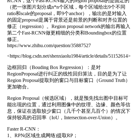
RCNN，这个Fast-RCNN输入的region proposal的是固定的
（把一张图片划分成n*n个区域，每个区域给出9个不同
ratio和scale的proposal，即9个anchor），输出的是对输入
的固定proposal是属于背景还是前景的判断和对齐位置的
修正（regression）。Region proposal network的输出再输入
第二个Fast-RCNN做更精细的分类和Boundingbox的位置
修正。
https://www.zhihu.com/question/35887527
<https://blog.csdn.net/shenxiaolu1984/article/details/51152614>
边框回归（Bouding Box Regression）：是对
RegionProposal进行纠正的线性回归算法，目的是为了让
Region Proposal提取到的窗口与目标窗口（Ground Truth）
更加吻合。
Region Proposal（候选区域），就是预先找出图中目标可
能出现的位置，通过利用图像中的纹理、边缘、颜色等信
息，保证在选取较少窗口（几千个甚至几百个）的情况下
保持较高的召回率（IoU，Intersection-over-Union）。
Faster R-CNN：
1、RPN(区域生成网络)提取RP；