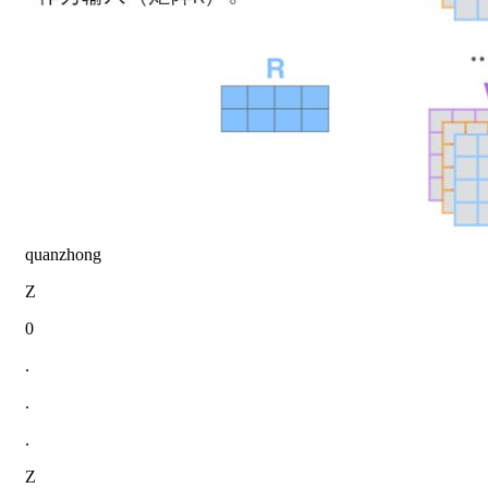
quanzhong
Z
0
.
.
.
Z