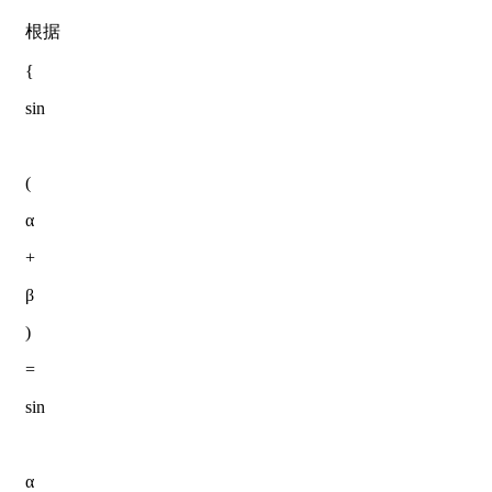
根据
{
sin
(
α
+
β
)
=
sin
α