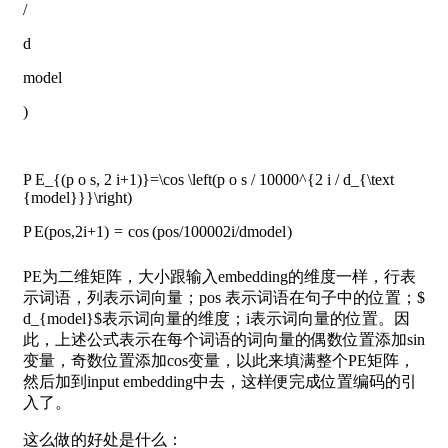
/
d
model
)
P E_{(p o s, 2 i+1)}=\cos \left(p o s / 10000^{2 i / d_{\text
{model}}}\right)​
P
E
(
p
o
s
,
2
i
+
1
)
=
cos
(
p
o
s
/
1
0
0
0
0
2
i
/
d
model
)
PE为二维矩阵，大小跟输入embedding的维度一样，行表
示词语，列表示词向量；pos 表示词语在句子中的位置；$
d_{model}$表示词向量的维度；i表示词向量的位置。因
此，上述公式表示在每个词语的词向量的偶数位置添加sin
变量，奇数位置添加cos变量，以此来填满整个PE矩阵，
然后加到input embedding中去，这样便完成位置编码的引
入了。
这么做的好处是什么：