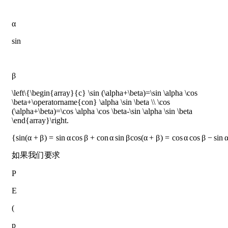
α
sin
β
\left\{\begin{array}{c} \sin (\alpha+\beta)=\sin \alpha \cos
\beta+\operatorname{con} \alpha \sin \beta \\ \cos
(\alpha+\beta)=\cos \alpha \cos \beta-\sin \alpha \sin \beta
\end{array}\right.
{
sin
(
α
+
β
)
=
sin
α
cos
β
+
c
o
n
α
sin
β
cos
(
α
+
β
)
=
cos
α
cos
β
−
sin
如果我们要求
P
E
(
p