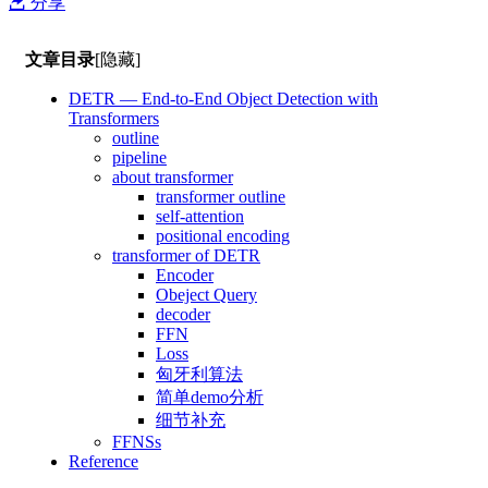
分享
文章目录
[隐藏]
DETR — End-to-End Object Detection with
Transformers
outline
pipeline
about transformer
transformer outline
self-attention
positional encoding
transformer of DETR
Encoder
Obeject Query
decoder
FFN
Loss
匈牙利算法
简单demo分析
细节补充
FFNSs
Reference