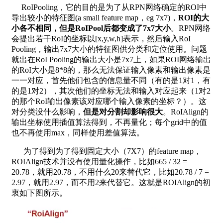
RoIPooling，它的目的是为了从RPN网络确定的ROI中
导出较小的特征图(a small feature map，eg 7x7)，
ROI的大
小各不相同，但是RoIPool后都变成了7x7大小
。RPN网络
会提出若干RoI的坐标以[x,y,w,h]表示，然后输入RoI
Pooling，输出7x7大小的特征图供分类和定位使用。问题
就出在RoI Pooling的输出大小是7x7上，如果ROI网络输出
的RoI大小是8*8的，那么无法保证输入像素和输出像素是
一一对应，首先他们包含的信息量不同（有的是1对1，有
的是1对2），其次他们的坐标无法和输入对应起来（1对2
的那个RoI输出像素该对应哪个输入像素的坐标？）。这
对分类没什么影响，
但是对分割却影响很大
。RoIAlign的
输出坐标使用插值算法得到，不再量化；每个grid中的值
也不再使用max，同样使用差值算法。
为了得到为了得到固定大小（7X7）的feature map，
ROIAlign技术并没有使用量化操作，比如665 / 32 =
20.78，就用20.78，不用什么20来替代它，比如20.78 / 7 =
2.97，就用2.97，而不用2来代替它。这就是ROIAlign的初
衷如下图所示。