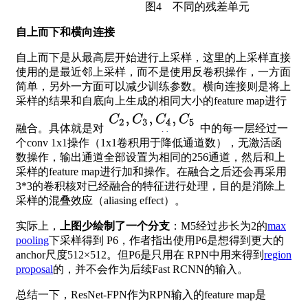
图4 不同的残差单元
自上而下和横向连接
自上而下是从最高层开始进行上采样，这里的上采样直接
使用的是最近邻上采样，而不是使用反卷积操作，一方面
简单，另外一方面可以减少训练参数。横向连接则是将上
采样的结果和自底向上生成的相同大小的feature map进行
融合。具体就是对
​ 中的每一层经过一
个conv 1x1操作（1x1卷积用于降低通道数），无激活函
数操作，输出通道全部设置为相同的256通道，然后和上
采样的feature map进行加和操作。在融合之后还会再采用
3*3的卷积核对已经融合的特征进行处理，目的是消除上
采样的混叠效应（aliasing effect）。
实际上，
上图少绘制了一个分支
：M5经过步长为2的
max
pooling
下采样得到 P6，作者指出使用P6是想得到更大的
anchor尺度512×512。但P6是只用在 RPN中用来得到
region
proposal
的，并不会作为后续Fast RCNN的输入。
总结一下，ResNet-FPN作为RPN输入的feature map是