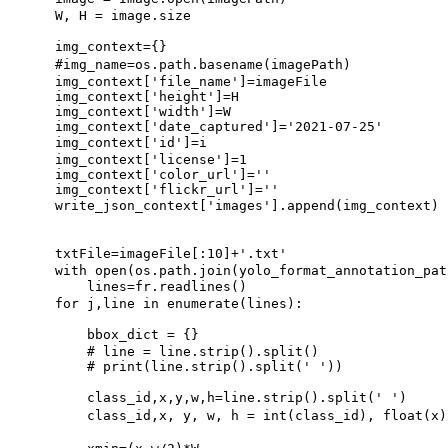
    W
,
 H 
=
 image
.
size

    img_context
=
{
}
#img_name=os.path.basename(imagePath)      
    img_context
[
'file_name'
]
=
imageFile

    img_context
[
'height'
]
=
H

    img_context
[
'width'
]
=
W

    img_context
[
'date_captured'
]
=
'2021-07-25'
    img_context
[
'id'
]
=
i                              
    img_context
[
'license'
]
=
1
    img_context
[
'color_url'
]
=
''
    img_context
[
'flickr_url'
]
=
''
    write_json_context
[
'images'
]
.
append
(
img_context
)
    txtFile
=
imageFile
[
:
10
]
+
'.txt'
with
open
(
os
.
path
.
join
(
yolo_format_annotation_pat
        lines
=
fr
.
readlines
(
)
for
 j
,
line 
in
enumerate
(
lines
)
:
        bbox_dict 
=
{
}
# line = line.strip().split()
# print(line.strip().split(' '))
        class_id
,
x
,
y
,
w
,
h
=
line
.
strip
(
)
.
split
(
' '
)
        class_id
,
x
,
 y
,
 w
,
 h 
=
int
(
class_id
)
,
float
(
x
)