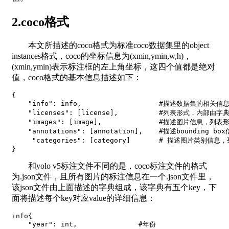
2.coco格式
本文所描述的coco格式为标准coco数据集里的object
instances格式，coco的坐标信息为(xmin,ymin,w,h)，
(xmin,ymin)表示标注框的左上角坐标，这四个值都是绝对
值，coco格式的基本信息描述如下：
{
"info"
:
 info
,
#描述数据集的相关信
"licenses"
:
[
license
]
,
#列表形式，内部由字
"images"
:
[
image
]
,
#描述图片信息，列表
"annotations"
:
[
annotation
]
,
#描述bounding b
"categories"
:
[
category
]
# 描述图片类别信息
}
和yolo v5标注文件不同的是，coco标注文件的格式
为.json文件，且所有图片的标注信息在一个.json文件里，
该json文件由上面描述的字典组成，该字典有五个key，下
面将描述每个key对应value的详细信息：
info
{
"year"
:
int
,
#年份