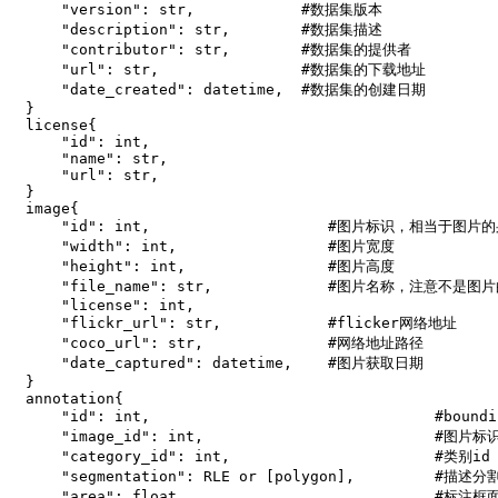
"version"
:
str
,
#数据集版本
"description"
:
str
,
#数据集描述
"contributor"
:
str
,
#数据集的提供者
"url"
:
str
,
#数据集的下载地址
"date_created"
:
 datetime
,
#数据集的创建日期
}
license
{
"id"
:
int
,
"name"
:
str
,
"url"
:
str
,
}
image
{
"id"
:
int
,
#图片标识，相当于图片的
"width"
:
int
,
#图片宽度
"height"
:
int
,
#图片高度
"file_name"
:
str
,
#图片名称，注意不是图
"license"
:
int
,
"flickr_url"
:
str
,
#flicker网络地址
"coco_url"
:
str
,
#网络地址路径
"date_captured"
:
 datetime
,
#图片获取日期
}
annotation
{
"id"
:
int
,
#bound
"image_id"
:
int
,
#图片标识
"category_id"
:
int
,
#类别id
"segmentation"
:
 RLE 
or
[
polygon
]
,
#描述分割信
"area"
:
float
,
#标注框