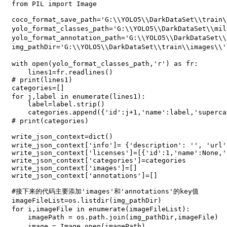
from
 PIL 
import
 Image

coco_format_save_path
=
'G:\\YOLO5\\DarkDataSet\\train\
yolo_format_classes_path
=
'G:\\YOLO5\\DarkDataSet\\mil
yolo_format_annotation_path
=
'G:\\YOLO5\\DarkDataSet\\
img_pathDir
=
'G:\\YOLO5\\DarkDataSet\\train\\images\\'
with
open
(
yolo_format_classes_path
,
'r'
)
as
 fr
:
    lines1
=
fr
.
readlines
(
)
# print(lines1)
categories
=
[
]
for
 j
,
label 
in
enumerate
(
lines1
)
:
    label
=
label
.
strip
(
)
    categories
.
append
(
{
'id'
:
j
+
1
,
'name'
:
label
,
'superca
# print(categories)
write_json_context
=
dict
(
)
write_json_context
[
'info'
]
=
{
'description'
:
''
,
'url'
write_json_context
[
'licenses'
]
=
[
{
'id'
:
1
,
'name'
:
None
,
'
write_json_context
[
'categories'
]
=
categories

write_json_context
[
'images'
]
=
[
]
write_json_context
[
'annotations'
]
=
[
]
#接下来的代码主要添加'images'和'annotations'的key值
imageFileList
=
os
.
listdir
(
img_pathDir
)
for
 i
,
imageFile 
in
enumerate
(
imageFileList
)
:
    imagePath 
=
 os
.
path
.
join
(
img_pathDir
,
imageFile
)
    image 
=
 Image
.
open
(
imagePath
)