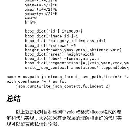
        xmin
=
(
x
-
w
/
2
)
*
W                               
        ymin
=
(
y
-
h
/
2
)
*
H

        xmax
=
(
x
+
w
/
2
)
*
W

        ymax
=
(
y
+
h
/
2
)
*
H

        w
=
w
*
W

        h
=
h
*
H

        bbox_dict
[
'id'
]
=
i
*
10000
+
j                    
        bbox_dict
[
'image_id'
]
=
i

        bbox_dict
[
'category_id'
]
=
class_id
+
1
        bbox_dict
[
'iscrowd'
]
=
0
        height
,
width
=
abs
(
ymax
-
ymin
)
,
abs
(
xmax
-
xmin
)
        bbox_dict
[
'area'
]
=
height
*
width

        bbox_dict
[
'bbox'
]
=
[
xmin
,
ymin
,
w
,
h
]
        bbox_dict
[
'segmentation'
]
=
[
[
xmin
,
ymin
,
xmax
,
ym
        write_json_context
[
'annotations'
]
.
append
(
bbox
name 
=
 os
.
path
.
join
(
coco_format_save_path
,
"train"
+
'.
with
open
(
name
,
'w'
)
as
 fw
:
    json
.
dump
(
write_json_context
,
fw
,
indent
=
2
)
总结
以上就是我对目标检测中yolo v5格式和coco格式的理
解和代码实现，大家如果有更深层的理解和更好的代码实
现可以留言或私信讨论哦。