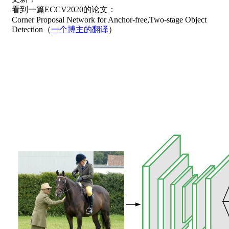
看到一篇ECCV2020的论文：
Corner Proposal Network for Anchor-free,Two-stage Object
Detection（
一个博主的翻译
）