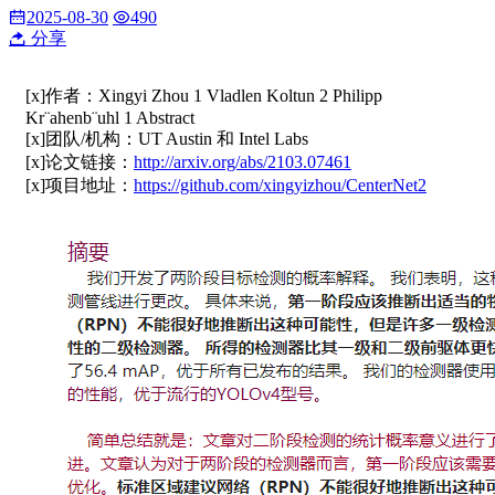
2025-08-30
490
分享
[x]作者：Xingyi Zhou 1 Vladlen Koltun 2 Philipp
Kr¨ahenb¨uhl 1 Abstract
[x]团队/机构：UT Austin 和 Intel Labs
[x]论文链接：
http://arxiv.org/abs/2103.07461
[x]项目地址：
https://github.com/xingyizhou/CenterNet2