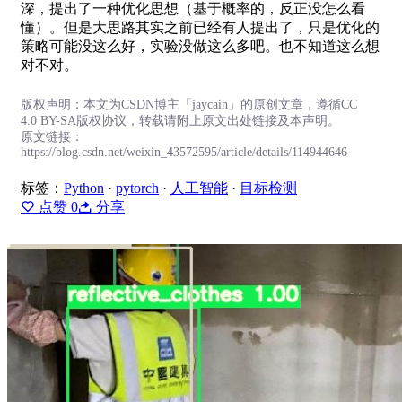
深，提出了一种优化思想（基于概率的，反正没怎么看
懂）。但是大思路其实之前已经有人提出了，只是优化的
策略可能没这么好，实验没做这么多吧。也不知道这么想
对不对。
版权声明：本文为CSDN博主「jaycain」的原创文章，遵循CC
4.0 BY-SA版权协议，转载请附上原文出处链接及本声明。
原文链接：
https://blog.csdn.net/weixin_43572595/article/details/114944646
标签：
Python
·
pytorch
·
人工智能
·
目标检测
点赞
0
分享