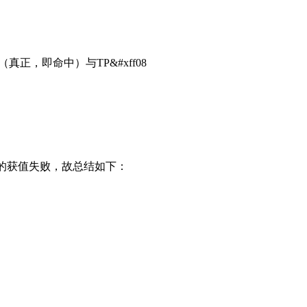
，即命中）与TP&#xff08
i[0]的获值失败，故总结如下：