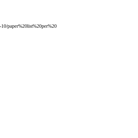
21-10/paper%20list%20per%20