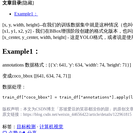
文章目录
[隐藏]
Example1：
[x, y, width, height]--在我们的训练数据集中就是这种情况（
[x1, y1, x2, y2] - 我们在BBox增强阶段创建的格式化版本，也叫[xm
[x_center, y_center, width, height] - 这是YO
Example1：
annotations 数据格式：[{'x': 641, 'y': 634, 'width': 74, 'height': 71}]
变成coco_bbox [[641, 634, 74, 71]]
数据处理：
train_df["coco_bbox"] = train_df["annotations"].apply(l
版权声明：本文为CSDN博主「苏坡爱豆的笑容都没你的甜」的原创文章，遵
原文链接：https://blog.csdn.net/weixin_44656422/article/details/122961815
标签：
目标检测
·
计算机视觉
点赞
0
分享