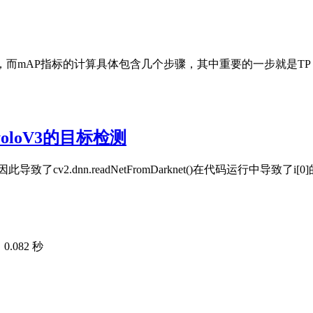
mAP指标的计算具体包含几个步骤，其中重要的一步就是TP（真正
oloV3的目标检测
cv2.dnn.readNetFromDarknet()在代码运行中导致了
.082 秒