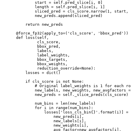
            start 
=
 self.pred_slice
[
i, 
0
]
            length 
=
 self.pred_slice
[
i, 
1
]
            sliced_pred 
=
 cls_score.narrow
(
1
, start, 
            new_preds.append
(
sliced_pred
)
return
 new_preds

    @force_fp32
(
apply_to
=
(
'cls_score'
, 
'bbox_pred'
))
    def loss
(
self,

             cls_score,

             bbox_pred,

             labels,

             label_weights,

             bbox_targets,

             bbox_weights,

reduction_override
=
None
)
:

        losses 
=
 dict
(
)
if
 cls_score is not None:

# Original label_weights is 1 for each ro
            new_labels, new_weights, new_avgfactors 
=
            new_preds 
=
 self._slice_preds
(
cls_score
)
            num_bins 
=
 len
(
new_labels
)
for
i
in
 range
(
num_bins
)
:

                losses
[
'loss_cls_bin{}'
.format
(
i
)
]
=
 
                    new_preds
[
i
]
,

                    new_labels
[
i
]
,

                    new_weights
[
i
]
,

avg_factor
=
new_avgfactors
[
i
]
,
