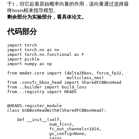
于1，但它起着原始概率向量的作用，该向量通过选择最
终boxes框来指导模型。
剩余部分为实验部分，看具体论文。
代码部分
import
import
import
import
import
 numpy as np

from mmdet.core 
import
(
delta2bbox, force_fp32,

                        multiclass_nms
)
from .convfc_bbox_head 
import
 SharedFCBBoxHead

from 
..
builder 
import
 build_loss

from 
..
registry 
import
 HEADS

@HEADS.register_module

class GSBBoxHeadWith0
(
SharedFCBBoxHead
)
:

    def __init__
(
self,

num_fcs
=
2
,

fc_out_channels
=
1024
,

gs_config
=
None,

                 *args,
