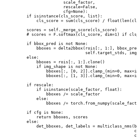
                       scale_factor,

rescale
=
False,

cfg
=
None
)
:

if
 isinstance
(
cls_score, list
)
:

            cls_score 
=
 sum
(
cls_score
)
 / float
(
len
(
cl
        scores 
=
 self._merge_score
(
cls_score
)
# scores = F.softmax(cls_score, dim=1) if cls
if
 bbox_pred is not None:

            bboxes 
=
 delta2bbox
(
rois
[
:, 
1
:
]
, bbox_pre
                                self.target_stds, img
        else:

            bboxes 
=
 rois
[
:, 
1
:
]
.clone
(
)
if
 img_shape is not None:

                bboxes
[
:, 
[
0
, 
2
]
]
.clamp_
(
min
=
0
, 
max
=
i
                bboxes
[
:, 
[
1
, 
3
]
]
.clamp_
(
min
=
0
, 
max
=
i
if
 rescale:

if
 isinstance
(
scale_factor, float
)
:

                bboxes /
=
 scale_factor

            else:

                bboxes /
=
 torch.from_numpy
(
scale_fact
if
 cfg is None:

return
 bboxes, scores

        else:

            det_bboxes, det_labels 
=
 multiclass_nms
(
b
                                                    c
                                                    c