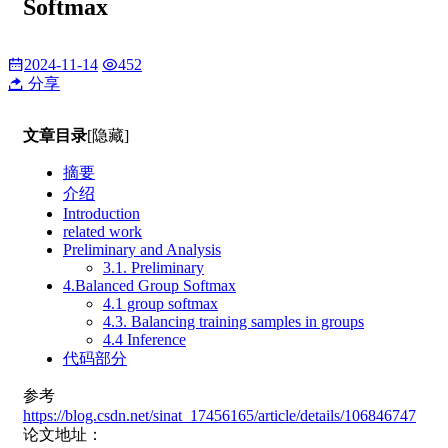
Softmax
2024-11-14
452
分享
文章目录
[隐藏]
摘要
介绍
Introduction
related work
Preliminary and Analysis
3.1. Preliminary
4.Balanced Group Softmax
4.1 group softmax
4.3. Balancing training samples in groups
4.4 Inference
代码部分
参考
https://blog.csdn.net/sinat_17456165/article/details/106846747
论文地址：