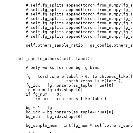
# self.fg_splits.append(torch.from_numpy(fg_s
# self.fg_splits.append(torch.from_numpy(fg_s
# self.fg_splits.append(torch.from_numpy(fg_s
# self.fg_splits.append(torch.from_numpy(fg_s
# self.fg_splits.append(torch.from_numpy(fg_s
# self.fg_splits.append(torch.from_numpy(fg_s
# self.fg_splits.append(torch.from_numpy(fg_s
# self.fg_splits.append(torch.from_numpy(fg_s
        self.others_sample_ratio 
=
 gs_config.others_s
    def _sample_others
(
self, label
)
:

# only works for non bg-fg bins
fg
=
 torch.where
(
label 
>
0
, torch.ones_like
(
l
                         torch.zeros_like
(
label
))
        fg_idx 
=
 fg.nonzero
(
as_tuple
=
True
)
[
0
]
        fg_num 
=
 fg_idx.shape
[
0
]
if
 fg_num 
==
0
:

return
 torch.zeros_like
(
label
)
bg
=
1
 - 
fg
        bg_idx 
=
 bg.nonzero
(
as_tuple
=
True
)
[
0
]
        bg_num 
=
 bg_idx.shape
[
0
]
        bg_sample_num 
=
 int
(
fg_num * self.others_samp