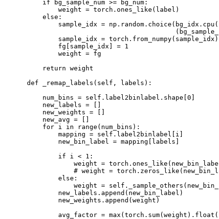
if
 bg_sample_num 
>
=
 bg_num:

            weight 
=
 torch.ones_like
(
label
)
        else:

            sample_idx 
=
 np.random.choice
(
bg_idx.cpu
(
(
bg_sample_
            sample_idx 
=
 torch.from_numpy
(
sample_idx
)
            fg
[
sample_idx
]
=
1
            weight 
=
fg
return
 weight

    def _remap_labels
(
self, labels
)
:

        num_bins 
=
 self.label2binlabel.shape
[
0
]
        new_labels 
=
[
]
        new_weights 
=
[
]
        new_avg 
=
[
]
for
i
in
 range
(
num_bins
)
:

            mapping 
=
 self.label2binlabel
[
i
]
            new_bin_label 
=
 mapping
[
labels
]
if
 i 
<
1
:

                weight 
=
 torch.ones_like
(
new_bin_labe
# weight = torch.zeros_like(new_bin_l
            else:

                weight 
=
 self._sample_others
(
new_bin_
            new_labels.append
(
new_bin_label
)
            new_weights.append
(
weight
)
            avg_factor 
=
 max
(
torch.sum
(
weight
)
.float
(