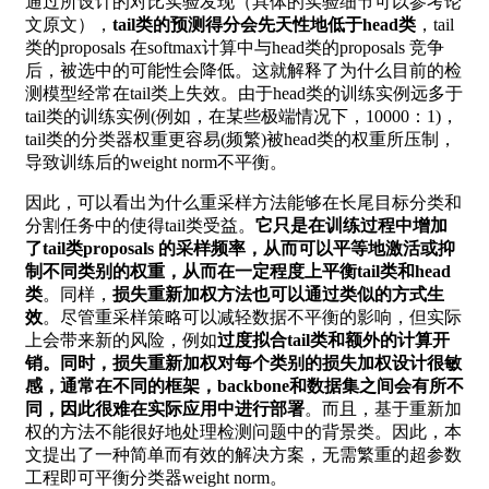
通过所设计的对比实验发现（具体的实验细节可以参考论
文原文），
tail类的预测得分会先天性地低于head类
，tail
类的proposals 在softmax计算中与head类的proposals 竞争
后，被选中的可能性会降低。这就解释了为什么目前的检
测模型经常在tail类上失效。由于head类的训练实例远多于
tail类的训练实例(例如，在某些极端情况下，10000：1)，
tail类的分类器权重更容易(频繁)被head类的权重所压制，
导致训练后的weight norm不平衡。
因此，可以看出为什么重采样方法能够在长尾目标分类和
分割任务中的使得tail类受益。
它只是在训练过程中增加
了tail类proposals 的采样频率，从而可以平等地激活或抑
制不同类别的权重，从而在一定程度上平衡tail类和head
类
。同样，
损失重新加权方法也可以通过类似的方式生
效
。尽管重采样策略可以减轻数据不平衡的影响，但实际
上会带来新的风险，例如
过度拟合tail类和额外的计算开
销。同时，损失重新加权对每个类别的损失加权设计很敏
感，通常在不同的框架，backbone和数据集之间会有所不
同，因此很难在实际应用中进行部署
。而且，基于重新加
权的方法不能很好地处理检测问题中的背景类。因此，本
文提出了一种简单而有效的解决方案，无需繁重的超参数
工程即可平衡分类器weight norm。