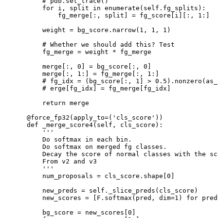
# pdb.set_trace()
for
 i, 
split
in
 enumerate
(
self.fg_splits
)
:

            fg_merge
[
:, split
]
=
 fg_score
[
i
]
[
:, 
1
:
]
        weight 
=
 bg_score.narrow
(
1
, 
1
, 
1
)
# Whether we should add this? Test
        fg_merge 
=
 weight * fg_merge

        merge
[
:, 
0
]
=
 bg_score
[
:, 
0
]
        merge
[
:, 
1
:
]
=
 fg_merge
[
:, 
1
:
]
# fg_idx = (bg_score[:, 1] > 0.5).nonzero(as_
# erge[fg_idx] = fg_merge[fg_idx]
return
 merge

    @force_fp32
(
apply_to
=
(
'cls_score'
))
    def _merge_score4
(
self, cls_score
)
:

''
'

        Do softmax 
in
 each bin.

        Do softmax on merged 
fg
 classes.

        Decay the score of normal classes with the sc
        From v2 and v3

''
'

        num_proposals 
=
 cls_score.shape
[
0
]
        new_preds 
=
 self._slice_preds
(
cls_score
)
        new_scores 
=
[
F.softmax
(
pred, 
dim
=
1
)
for
pred
        bg_score 
=
 new_scores
[
0
]