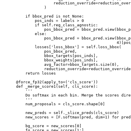
reduction_override
=
reduction_over
)
if
 bbox_pred is not None:

            pos_inds 
=
 labels 
>
0
if
 self.reg_class_agnostic:

                pos_bbox_pred 
=
 bbox_pred.view
(
bbox_p
            else:

                pos_bbox_pred 
=
 bbox_pred.view
(
bbox_p
4
)
[
pos
            losses
[
'loss_bbox'
]
=
 self.loss_bbox
(
                pos_bbox_pred,

                bbox_targets
[
pos_inds
]
,

                bbox_weights
[
pos_inds
]
,

avg_factor
=
bbox_targets.size
(
0
)
,

reduction_override
=
reduction_override
return
 losses

    @force_fp32
(
apply_to
=
(
'cls_score'
))
    def _merge_score1
(
self, cls_score
)
:

''
'

        Do softmax 
in
 each bin. Merge the scores dire
''
'

        num_proposals 
=
 cls_score.shape
[
0
]
        new_preds 
=
 self._slice_preds
(
cls_score
)
        new_scores 
=
[
F.softmax
(
pred, 
dim
=
1
)
for
pred
        bg_score 
=
 new_scores
[
0
]
        fg_score 
=
 new_scores
[
1
:
]