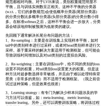
规范都相对均衡。对于LVIS来说，类别权重规范明显不
平衡，且与训练实例数呈正相关。这种不平衡的分类器
(w.r.t.，它们的参数规范)会使低概率分类器(尾部分类器)
的分类分数比多概率分类器(头部分类器)的分类分数小得
多。在标准softmax之后，这种不平衡会进一步放大，分类
器会错误地抑制被预测为低射类的建议。
先回顾下通常解决长尾分布问题的方法：
1、Re-sampling：主要是在训练集上实现样本平衡，如对
tail中的类别样本进行过采样，或者对head类别样本进行欠
采样。基于重采样的解决方案适用于检测框架，但可能会
导致训练时间增加以及对tail类别的过度拟合风险。
2、Re-weighting：主要在训练loss中，给不同的类别的loss
设置不同的权重，对tail类别loss设置更大的权重。但是这
种方法对超参数选择非常敏感，并且由于难以处理特殊背
景类（非常多的类别）而不适用于检测框架。（我之前尝
试过这种策略，但是效果也很差）
3、Learning strategy：有专门为解决少样本问题涉及的学
习方法可以借鉴，如：meta-learning、metric learning、
transfer learing。另外，还可以调整训练策略，将训练过程