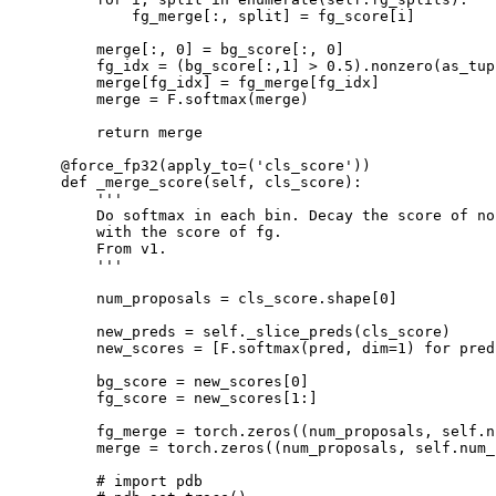
            fg_merge
[
:, split
]
=
 fg_score
[
i
]
        merge
[
:, 
0
]
=
 bg_score
[
:, 
0
]
        fg_idx 
=
(
bg_score
[
:,1
]
>
0.5
)
.nonzero
(
as_tup
        merge
[
fg_idx
]
=
 fg_merge
[
fg_idx
]
        merge 
=
 F.softmax
(
merge
)
return
 merge

    @force_fp32
(
apply_to
=
(
'cls_score'
))
    def _merge_score
(
self, cls_score
)
:

''
'

        Do softmax 
in
 each bin. Decay the score of no
        with the score of fg.

        From v1.

''
'

        num_proposals 
=
 cls_score.shape
[
0
]
        new_preds 
=
 self._slice_preds
(
cls_score
)
        new_scores 
=
[
F.softmax
(
pred, 
dim
=
1
)
for
pred
        bg_score 
=
 new_scores
[
0
]
        fg_score 
=
 new_scores
[
1
:
]
        fg_merge 
=
 torch.zeros
((
num_proposals
,
 self.n
        merge 
=
 torch.zeros
((
num_proposals
,
 self.num_
# import pdb