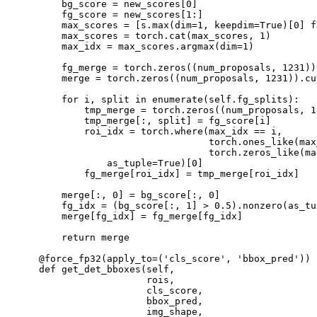
        bg_score 
=
 new_scores
[
0
]
        fg_score 
=
 new_scores
[
1
:
]
        max_scores 
=
[
s.max
(
dim
=
1
, 
keepdim
=
True
)
[
0
]
f
        max_scores 
=
 torch.cat
(
max_scores, 
1
)
        max_idx 
=
 max_scores.argmax
(
dim
=
1
)
        fg_merge 
=
 torch.zeros
((
num_proposals
,
1231
))
        merge 
=
 torch.zeros
((
num_proposals
,
1231
))
.cu
for
 i, 
split
in
 enumerate
(
self.fg_splits
)
:

            tmp_merge 
=
 torch.zeros
((
num_proposals
,
1
            tmp_merge
[
:, split
]
=
 fg_score
[
i
]
            roi_idx 
=
 torch.where
(
max_idx 
==
 i,

                                  torch.ones_like
(
max
                                  torch.zeros_like
(
ma
as_tuple
=
True
)
[
0
]
            fg_merge
[
roi_idx
]
=
 tmp_merge
[
roi_idx
]
        merge
[
:, 
0
]
=
 bg_score
[
:, 
0
]
        fg_idx 
=
(
bg_score
[
:, 
1
]
>
0.5
)
.nonzero
(
as_tu
        merge
[
fg_idx
]
=
 fg_merge
[
fg_idx
]
return
 merge

    @force_fp32
(
apply_to
=
(
'cls_score'
, 
'bbox_pred'
))
    def get_det_bboxes
(
self,

                       rois,

                       cls_score,

                       bbox_pred,

                       img_shape,
