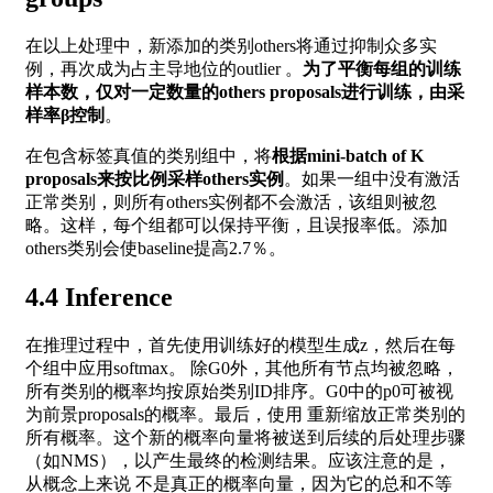
在以上处理中，新添加的类别others将通过抑制众多实
例，再次成为占主导地位的outlier 。
为了平衡每组的训练
样本数，仅对一定数量的others proposals进行训练，由采
样率β控制
。
在包含标签真值的类别组中，将
根据mini-batch of K
proposals来按比例采样others实例
。如果一组中没有激活
正常类别，则所有others实例都不会激活，该组则被忽
略。这样，每个组都可以保持平衡，且误报率低。添加
others类别会使baseline提高2.7％。
4.4 Inference
在推理过程中，首先使用训练好的模型生成z，然后在每
个组中应用softmax。 除G0外，其他所有节点均被忽略，
所有类别的概率均按原始类别ID排序。G0中的p0可被视
为前景proposals的概率。最后，使用 重新缩放正常类别的
所有概率。这个新的概率向量将被送到后续的后处理步骤
（如NMS），以产生最终的检测结果。应该注意的是，
从概念上来说 不是真正的概率向量，因为它的总和不等