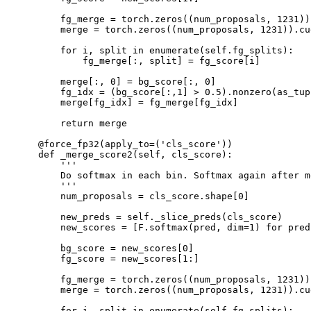
        fg_merge 
=
 torch.zeros
((
num_proposals
,
1231
))
        merge 
=
 torch.zeros
((
num_proposals
,
1231
))
.cu
for
 i, 
split
in
 enumerate
(
self.fg_splits
)
:

            fg_merge
[
:, split
]
=
 fg_score
[
i
]
        merge
[
:, 
0
]
=
 bg_score
[
:, 
0
]
        fg_idx 
=
(
bg_score
[
:,1
]
>
0.5
)
.nonzero
(
as_tup
        merge
[
fg_idx
]
=
 fg_merge
[
fg_idx
]
return
 merge

    @force_fp32
(
apply_to
=
(
'cls_score'
))
    def _merge_score2
(
self, cls_score
)
:

''
'

        Do softmax 
in
 each bin. Softmax again after m
''
'

        num_proposals 
=
 cls_score.shape
[
0
]
        new_preds 
=
 self._slice_preds
(
cls_score
)
        new_scores 
=
[
F.softmax
(
pred, 
dim
=
1
)
for
pred
        bg_score 
=
 new_scores
[
0
]
        fg_score 
=
 new_scores
[
1
:
]
        fg_merge 
=
 torch.zeros
((
num_proposals
,
1231
))
        merge 
=
 torch.zeros
((
num_proposals
,
1231
))
.cu
for
 i, 
split
in
 enumerate
(
self.fg_splits
)
:
