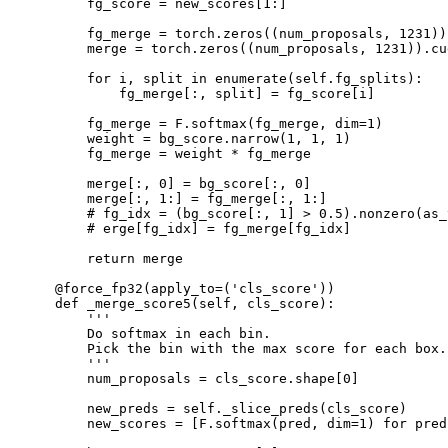
        fg_score 
=
 new_scores
[
1
:
]
        fg_merge 
=
 torch.zeros
((
num_proposals
,
1231
))
        merge 
=
 torch.zeros
((
num_proposals
,
1231
))
.cu
for
 i, 
split
in
 enumerate
(
self.fg_splits
)
:

            fg_merge
[
:, split
]
=
 fg_score
[
i
]
        fg_merge 
=
 F.softmax
(
fg_merge, 
dim
=
1
)
        weight 
=
 bg_score.narrow
(
1
, 
1
, 
1
)
        fg_merge 
=
 weight * fg_merge

        merge
[
:, 
0
]
=
 bg_score
[
:, 
0
]
        merge
[
:, 
1
:
]
=
 fg_merge
[
:, 
1
:
]
# fg_idx = (bg_score[:, 1] > 0.5).nonzero(as_
# erge[fg_idx] = fg_merge[fg_idx]
return
 merge

    @force_fp32
(
apply_to
=
(
'cls_score'
))
    def _merge_score5
(
self, cls_score
)
:

''
'

        Do softmax 
in
 each bin.

        Pick the bin with the max score 
for
 each box.

''
'

        num_proposals 
=
 cls_score.shape
[
0
]
        new_preds 
=
 self._slice_preds
(
cls_score
)
        new_scores 
=
[
F.softmax
(
pred, 
dim
=
1
)
for
pred