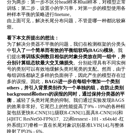
分为两步：第一步不区分head样本和tail样本，对模型正常
训练；第二步，设置小的学习率，对第一步的模型使用各
种样本平衡的策略进行finetune。
由上面可见，解决长尾分布问题，不管是哪一种都比较麻
烦。
看下本文所提出的想法：
为了解决分类器不平衡的问题，我们在检测框架的分类头
中
引入了一个简单而有效的平衡组软码(BAGS)模块
。我
们提出
将训练实例数目相似的对象分类放在同一组中，并
分别计算组态软最大交叉熵损失
。分别处理具有不同实例
号的类别可以有效地缓解头类对尾类的支配。然而，由于
每组训练都缺乏多样的负面例子，因此产生的模型存在过
多的误报。因此，
BAGS进一步在每组中增加一个类别
others，并引入背景类别作为一个单独的组，在防止类别
background和others的误报的同时，通过保持分类器的平
衡
，减轻了头类对尾类的抑制。我们通过实验发现BAGS
的效果非常好。它尾巴上的性能提高了9% - 19%的各种框
架包括更快R-CNN[31],级联R-CNN[1],面具R-CNN[16]和
[4]HTC ResNet50-FPN(17、22)和resnext - 101 - x64x4d -红
外系统[37]脊椎一直在长尾对象识别基准LVIS[14],与整体
映射了约3% - 6%。