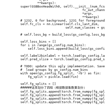
                 **kwargs
)
:

        super
(
GSBBoxHeadWith0, self
)
.__init__
(
num_fcs
fc_out_chann
                                         *args,

                                         **kwargs
)
# 1232, 0 for background, 1231 for foreground
        self.fc_cls 
=
 nn.Linear
(
self.cls_last_dim,

                                self.num_classes + gs
# self.loss_bg = build_loss(gs_config.loss_bg
        self.loss_bins 
=
[
]
for
i
in
 range
(
gs_config.num_bins
)
:

            self.loss_bins.append
(
build_loss
(
gs_confi
        self.label2binlabel 
=
 torch.load
(
gs_config.la
        self.pred_slice 
=
 torch.load
(
gs_config.pred_s
# TODO: update this ugly implementation. Save
#  load groups by gs_config.num_bins
        with open
(
gs_config.fg_split, 
'rb'
)
 as fin:

            fg_split 
=
 pickle.load
(
fin
)
        self.fg_splits 
=
[
]
######这里划分了四组（根据数据集数量划分）
        self.fg_splits.append
(
torch.from_numpy
(
fg_spl
        self.fg_splits.append
(
torch.from_numpy
(
fg_spl
        self.fg_splits.append
(
torch.from_numpy
(
fg_spl
        self.fg_splits.append
(
torch.from_numpy
(
fg_spl