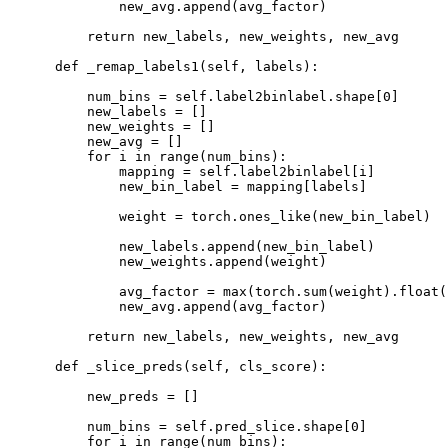
            new_avg.append
(
avg_factor
)
return
 new_labels, new_weights, new_avg

    def _remap_labels1
(
self, labels
)
:

        num_bins 
=
 self.label2binlabel.shape
[
0
]
        new_labels 
=
[
]
        new_weights 
=
[
]
        new_avg 
=
[
]
for
i
in
 range
(
num_bins
)
:

            mapping 
=
 self.label2binlabel
[
i
]
            new_bin_label 
=
 mapping
[
labels
]
            weight 
=
 torch.ones_like
(
new_bin_label
)
            new_labels.append
(
new_bin_label
)
            new_weights.append
(
weight
)
            avg_factor 
=
 max
(
torch.sum
(
weight
)
.float
(
            new_avg.append
(
avg_factor
)
return
 new_labels, new_weights, new_avg

    def _slice_preds
(
self, cls_score
)
:

        new_preds 
=
[
]
        num_bins 
=
 self.pred_slice.shape
[
0
]
for
i
in
 range
(
num_bins
)
:
