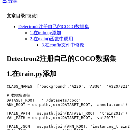
分享
文章目录
[隐藏]
Detectron2注册自己的COCO数据集
1.在train.py添加
2.在main()函数中调用
3.在config文件中修改
Detectron2注册自己的COCO数据集
1.在train.py添加
CLASS_NAMES 
=
[
'background'
,
'A220'
,
'A330'
,
'A320/321'
# 数据集路径
DATASET_ROOT 
=
'./datasets/coco'
ANN_ROOT 
=
 os
.
path
.
join
(
DATASET_ROOT
,
'annotations'
)
TRAIN_PATH 
=
 os
.
path
.
join
(
DATASET_ROOT
,
'train2017'
)
VAL_PATH 
=
 os
.
path
.
join
(
DATASET_ROOT
,
'val2017'
)
TRAIN_JSON 
=
 os
.
path
.
join
(
ANN_ROOT
,
'instances_train2