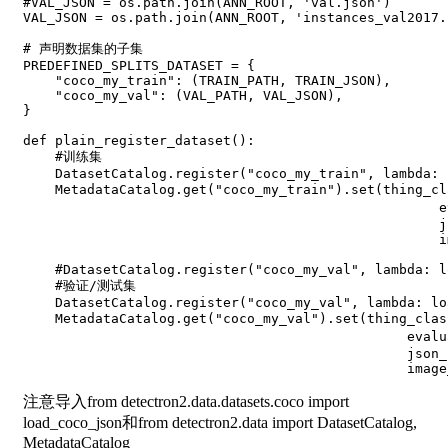
#VAL_JSON = os.path.join(ANN_ROOT, 'val.json')
VAL_JSON 
=
 os
.
path
.
join
(
ANN_ROOT
,
'instances_val2017.
# 声明数据集的子集
PREDEFINED_SPLITS_DATASET 
=
{
"coco_my_train"
:
(
TRAIN_PATH
,
 TRAIN_JSON
)
,
"coco_my_val"
:
(
VAL_PATH
,
 VAL_JSON
)
,
}
def
plain_register_dataset
(
)
:
#训练集
    DatasetCatalog
.
register
(
"coco_my_train"
,
lambda
:
 
    MetadataCatalog
.
get
(
"coco_my_train"
)
.
set
(
thing_cl
                                                    e
                                                    j
                                                    i
#DatasetCatalog.register("coco_my_val", lambda: l
#验证/测试集
    DatasetCatalog
.
register
(
"coco_my_val"
,
lambda
:
 lo
    MetadataCatalog
.
get
(
"coco_my_val"
)
.
set
(
thing_clas
                                                evalu
                                                json_
                                                image
注意导入from detectron2.data.datasets.coco import
load_coco_json和from detectron2.data import DatasetCatalog,
MetadataCatalog