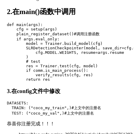
2.在main()函数中调用
def
main
(
args
)
:
    cfg 
=
 setup
(
args
)
    plain_register_dataset
(
)
#调用注册函数
if
 args
.
eval_only
:
        model 
=
 Trainer
.
build_model
(
cfg
)
        SLRDetectionCheckpointer
(
model
,
 save_dir
=
cfg
.
            cfg
.
MODEL
.
WEIGHTS
,
 resume
=
args
.
resume

)
# test
        res 
=
 Trainer
.
test
(
cfg
,
 model
)
if
 comm
.
is_main_process
(
)
:
            verify_results
(
cfg
,
 res
)
return
3.在config文件中修改
DATASETS
:
  TRAIN
:
(
"coco_my_train"
,
)
#上文中的注册名
  TEST
:
(
"coco_my_val"
,
)
#上文中的注册名
恭喜你注册完成！！！