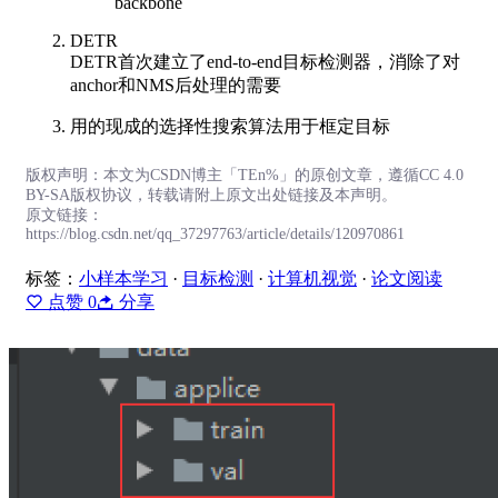
backbone
DETR
DETR首次建立了end-to-end目标检测器，消除了对
anchor和NMS后处理的需要
用的现成的选择性搜索算法用于框定目标
版权声明：本文为CSDN博主「TEn%」的原创文章，遵循CC 4.0
BY-SA版权协议，转载请附上原文出处链接及本声明。
原文链接：
https://blog.csdn.net/qq_37297763/article/details/120970861
标签：
小样本学习
·
目标检测
·
计算机视觉
·
论文阅读
点赞
0
分享