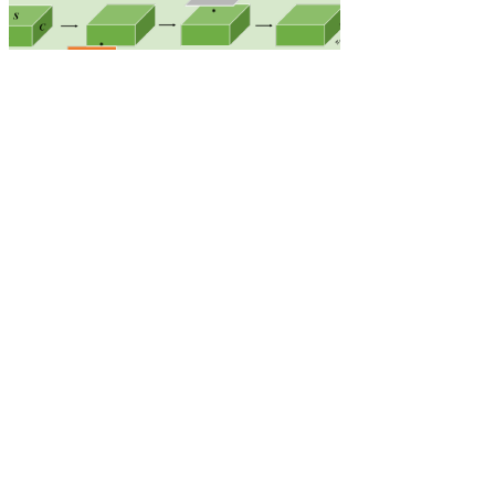
机器视觉
2024-12-25
Dynamic Head: Unifying Object
Detection Heads with Attentions论文阅读
paper:https://arxiv.org/pdf/2106.08322v1.pdf code:
https://github.com/microsoft/DynamicHead
摘要