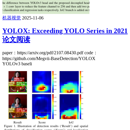
机器视觉
2025-11-06
YOLOX: Exceeding YOLO Series in 2021
论文阅读
paper：https://arxiv.org/pdf/2107.08430.pdf code：
https://github.com/Megvii-BaseDetection/YOLOX
YOLOv3 baseli