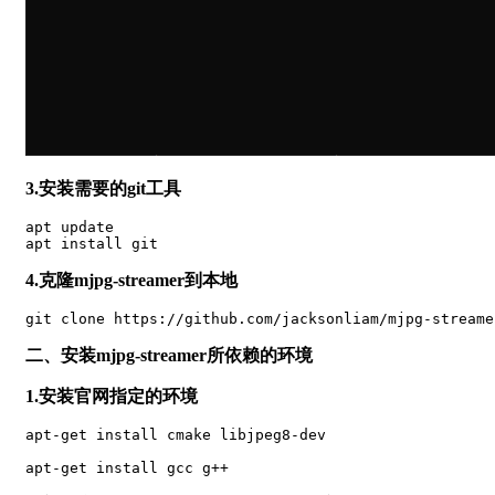
3.安装需要的git工具
apt update

apt install git
4.克隆mjpg-streamer到本地
git clone https://github.com/jacksonliam/mjpg-streame
二、安装mjpg-streamer所依赖的环境
1.安装官网指定的环境
apt-get install cmake libjpeg8-dev

apt-get install gcc g++