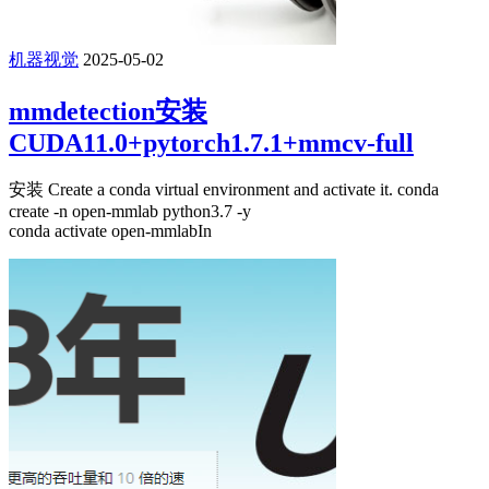
机器视觉
2025-05-02
mmdetection安装
CUDA11.0+pytorch1.7.1+mmcv-full
安装 Create a conda virtual environment and activate it. conda
create -n open-mmlab python3.7 -y
conda activate open-mmlabIn