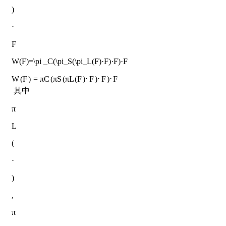
)
⋅
F
W(F)=\pi _C(\pi_S(\pi_L(F)·F)·F)·F
W
(
F
)
=
π
C
(
π
S
(
π
L
(
F
)
⋅
F
)
⋅
F
)
⋅
F
​ 其中
π
L
(
⋅
)
,
π