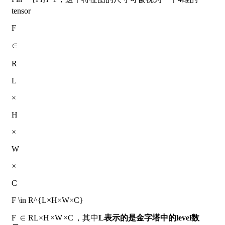
tensor
F
∈
R
L
×
H
×
W
×
C
F \in R^{L×H×W×C}
F
∈
R
L
×
H
×
W
×
C
，其中
L表示的是金字塔中的level数