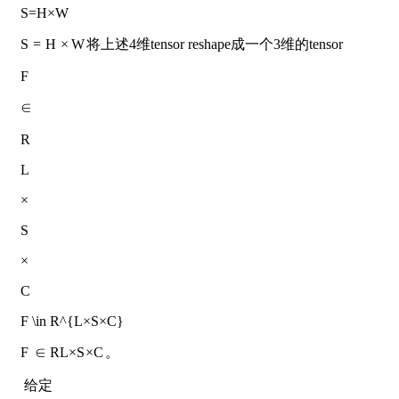
S=H×W
S
=
H
×
W
将上述4维tensor reshape成一个3维的tensor
F
∈
R
L
×
S
×
C
F \in R^{L×S×C}
F
∈
R
L
×
S
×
C
。
​ 给定