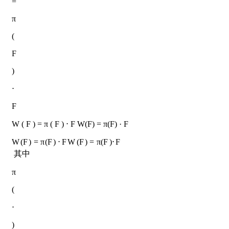
=
π
(
F
)
⋅
F
W ( F ) = π ( F ) ⋅ F W(F) = π(F) · F
W
(
F
)
=
π
(
F
)
⋅
F
W
(
F
)
=
π
(
F
)
⋅
F
​ 其中
π
(
⋅
)