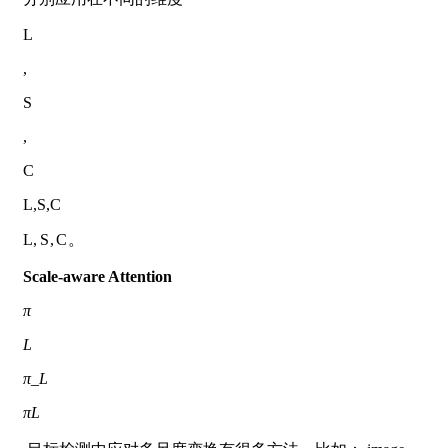
L
,
S
,
C
L,S,C
L
,
S
,
C
。
Scale-aware Attention
π
L
π_L
π
L