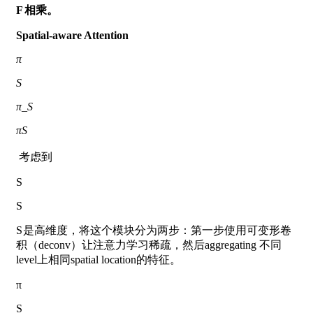
F
相乘。
Spatial-aware Attention
π
S
π_S
π
S
​ 考虑到
S
S
S
是高维度，将这个模块分为两步：第一步使用可变形卷
积（deconv）让注意力学习稀疏，然后aggregating 不同
level上相同spatial location的特征。
π
S