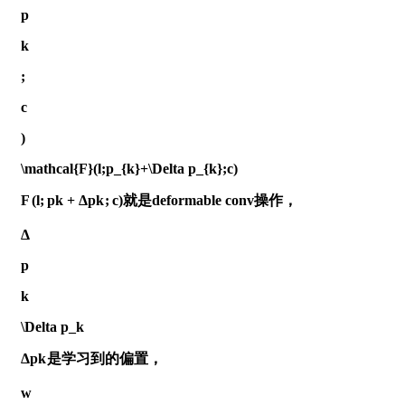
p
k
;
c
)
\mathcal{F}(l;p_{k}+\Delta p_{k};c)
F
(
l
;
p
k
+
Δ
p
k
;
c
)
就是deformable conv操作，
Δ
p
k
\Delta p_k
Δ
p
k
是学习到的偏置，
w