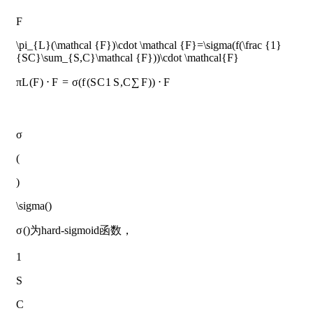
F
\pi_{L}(\mathcal {F})\cdot \mathcal {F}=\sigma(f(\frac {1}
{SC}\sum_{S,C}\mathcal {F}))\cdot \mathcal{F}
π
L
(
F
)
⋅
F
=
σ
(
f
(
S
C
1
S
,
C
∑
F
)
)
⋅
F
σ
(
)
\sigma()
σ
(
)
为hard-sigmoid函数，
1
S
C