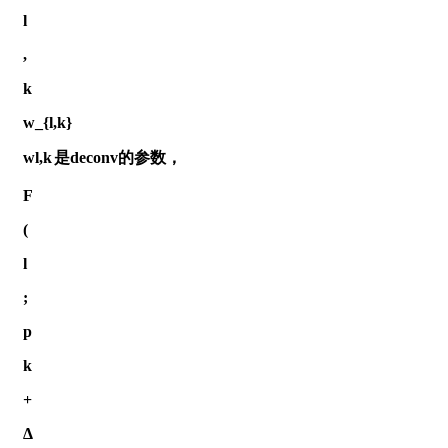
l
,
k
w_{l,k}
w
l
,
k
是deconv的参数，
F
(
l
;
p
k
+
Δ