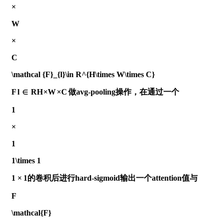
×
W
×
C
\mathcal {F}_{l}\in R^{H\times W\times C}
F
l
∈
R
H
×
W
×
C
做avg-pooling操作，在通过一个
1
×
1
1\times 1
1
×
1
的卷积后进行hard-sigmoid输出一个attention值与
F
\mathcal{F}