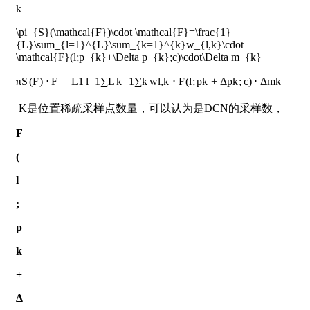
k
\pi_{S}(\mathcal{F})\cdot \mathcal{F}=\frac{1}
{L}\sum_{l=1}^{L}\sum_{k=1}^{k}w_{l,k}\cdot
\mathcal{F}(l;p_{k}+\Delta p_{k};c)\cdot\Delta m_{k}
π
S
(
F
)
⋅
F
=
L
1
l
=
1
∑
L
k
=
1
∑
k
w
l
,
k
⋅
F
(
l
;
p
k
+
Δ
p
k
;
c
)
⋅
Δ
m
k
​ K是位置稀疏采样点数量，可以认为是DCN的采样数，
F
(
l
;
p
k
+
Δ