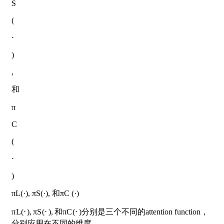
S
(
⋅
)
,
和
π
C
(
⋅
)
πL(·), πS(·), 和πC (·)
π
L
(
⋅
)
,
π
S
(
⋅
)
,
和
π
C
(
⋅
)
分别是三个不同的attention function，
分别应用在不同的维度