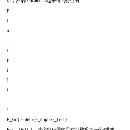
层，然后concatenate起来得到特征图
F
i
n
=
{
F
i
}
i
=
1
F_{in} = \left\{F_i\right\}_{i=1}
F
i
n
=
{
F
i
}
i
=
1
，这个特征图的尺寸可被视为一个4维的