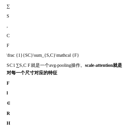
∑
S
,
C
F
\frac {1}{SC}\sum_{S,C}\mathcal {F}
S
C
1
∑
S
,
C
F
就是一个avg-pooling操作。
scale-attention就是
对每一个尺寸对应的特征
F
l
∈
R
H