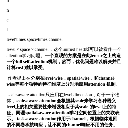
n
n
e
l
level\times space\times channel
l
e
v
e
l
×
s
p
a
c
e
×
c
h
a
n
n
e
l
，这个unified head就可以被看作一个
attention学习问题。
一个直观的方案是在此tensor之上构造
一个full self-attention机制，然而，优化问题难以解决并且
计算cost 难以承受
。
​ 作者提出在
分别在level-wise，spatial-wise，和channel-
wise等每个独特的特征维度上分别地应用attention 机制
。
​ scale-aware attention只应用在level dimension，对于一个物
体，
scale-aware attention会根据其scale来学习各种语义
level上的相关重要性来增强相应于其scale 的level上的特
征。同理spatial-aware attention学习空间位置上的关联表
示。 task-aware attention作用于channel，根据物体返回
的不同卷积核响应，让不同的channel响应不用的任务
。