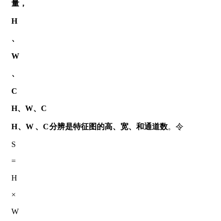
量，
H
、
W
、
C
H、W、C
H
、
W
、
C
分辨是特征图的高、宽、和通道数
。令
S
=
H
×
W