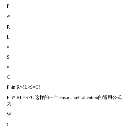
F
∈
R
L
×
S
×
C
F \in R^{L×S×C}
F
∈
R
L
×
S
×
C
这样的一个tensor，self-attention的通用公式
为：
W
(