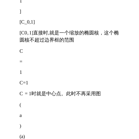
1
]
[C_0,1]
[
C
0
,
1
]
直接时,就是一个缩放的椭圆核，这个椭
圆核不超过边界框的范围
C
=
1
C=1
C
=
1
时就是中心点。此时不再采用图
(
a
)
(a)