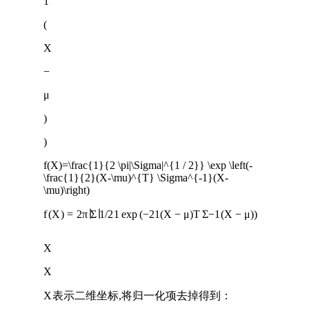
1
(
X
−
μ
)
)
f(X)=\frac{1}{2 \pi|\Sigma|^{1 / 2}} \exp \left(-
\frac{1}{2}(X-\mu)^{T} \Sigma^{-1}(X-
\mu)\right)
f
(
X
)
=
2
π
∣
Σ
∣
1
/
2
1
exp
(
−
2
1
(
X
−
μ
)
T
Σ
−
1
(
X
−
μ
)
)
X
X
X
表示二维坐标,将归一化项去掉得到：