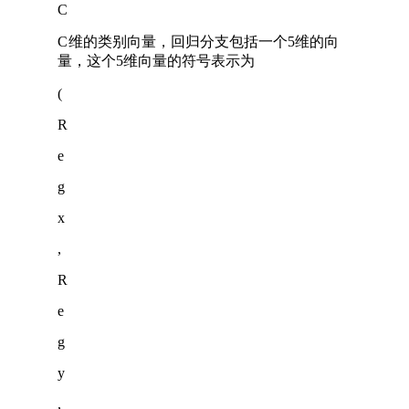
C
C
维的类别向量，回归分支包括一个5维的向
量，这个5维向量的符号表示为
(
R
e
g
x
,
R
e
g
y
,