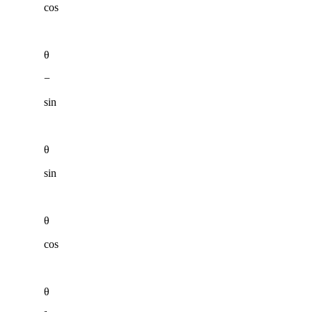
cos
θ
−
sin
θ
sin
θ
cos
θ