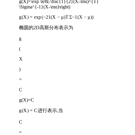
g(X)=\exp \left(-\frac{1}{2}(X-\mu)^{T}
\Sigma^{-1}(X-\mu)\right)
g
(
X
)
=
exp
(
−
2
1
(
X
−
μ
)
T
Σ
−
1
(
X
−
μ
)
)
椭圆的2D高斯分布表示为
g
(
X
)
=
C
g(X)=C
g
(
X
)
=
C
进行表示,当
C
=