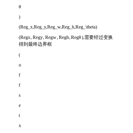
θ
)
(Reg_x,Reg_y,Reg_w,Reg_h,Reg_\theta)
(
R
e
g
x
,
R
e
g
y
,
R
e
g
w
,
R
e
g
h
,
R
e
g
θ
)
,需要经过变换
得到最终边界框
(
o
f
f
s
e
t
x