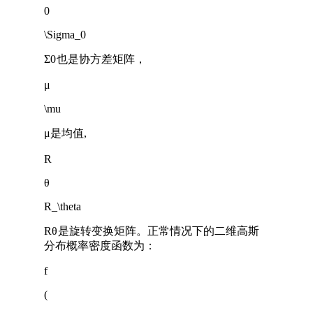
0
\Sigma_0
Σ
0
也是协方差矩阵，
μ
\mu
μ
是均值,
R
θ
R_\theta
R
θ
是旋转变换矩阵。正常情况下的二维高斯
分布概率密度函数为：
f
(