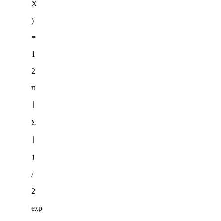
X
)
=
1
2
π
∣
Σ
∣
1
/
2
exp