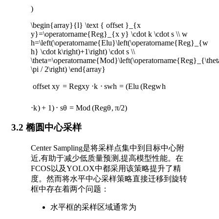
)
\begin{array}{l} \text { offset }_{x
y}=\operatorname{Reg}_{x y} \cdot k \cdot s \\ w
h=\left(\operatorname{Elu}\left(\operatorname{Reg}_{w
h} \cdot k\right)+1\right) \cdot s \\
\theta=\operatorname{Mod}\left(\operatorname{Reg}_{\thet
\pi / 2\right) \end{array}
offset
x
y
=
R
e
g
x
y
⋅
k
⋅
s
w
h
=
(
E
l
u
(
R
e
g
w
h
⋅
k
)
+
1
)
⋅
s
θ
=
M
o
d
(
R
e
g
θ
,
π
/
2
)
3.2 椭圆中心采样
Center Sampling是将采样点集中到目标中心附
近,有助于减少低质量预测,提高模型性能。在
FCOS以及YOLOX中都采用该策略提升了精
度。然而将水平中心采样策略直接迁移到旋转
框中存在着两个问题：
水平框的采样区域通常为