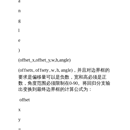
a
n
g
l
e
)
(offset_x,offset_y,w,h,angle)
(
o
f
f
s
e
t
x
,
o
f
f
s
e
t
y
,
w
,
h
,
a
n
g
l
e
)
，并且对边界框的
要求是偏移量可以是负数，宽和高必须是正
数，角度范围必须限制在0-90。将回归分支输
出变换到最终边界框的计算公式为：
offset
x
y
=