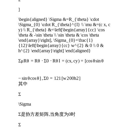
]
\begin{aligned} \Sigma &=R_{\theta} \cdot
\Sigma_{0} \cdot R_{\theta}^{I} \\ \mu &=(c x, c
y) \\ R_{\theta} &=\left[\begin{array}{cc} \cos
\theta & -\sin \theta \\ \sin \theta & \cos \theta
\end{array}\right], \Sigma_{0}=\frac{1}
{12}\left[\begin{array}{cc} w^{2} & 0 \\ 0 &
h^{2} \end{array}\right] \end{aligned}
Σ
μ
R
θ
=
R
θ
⋅
Σ
0
⋅
R
θ
I
=
(
c
x
,
c
y
)
=
[
cos
θ
sin
θ
−
sin
θ
cos
θ
]
,
Σ
0
=
1
2
1
[
w
2
0
0
h
2
]
其中
Σ
\Sigma
Σ
是协方差矩阵,当角度为0时
Σ