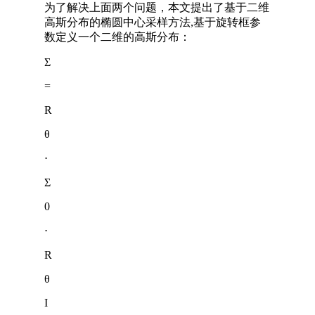
为了解决上面两个问题，本文提出了基于二维
高斯分布的椭圆中心采样方法,基于旋转框参
数定义一个二维的高斯分布：
Σ
=
R
θ
⋅
Σ
0
⋅
R
θ
I