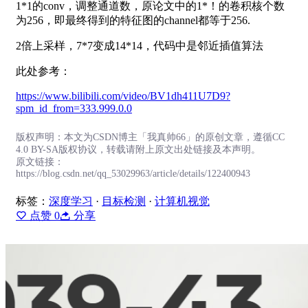
1*1的conv，调整通道数，原论文中的1*！的卷积核个数
为256，即最终得到的特征图的channel都等于256.
2倍上采样，7*7变成14*14，代码中是邻近插值算法
此处参考：
https://www.bilibili.com/video/BV1dh411U7D9?
spm_id_from=333.999.0.0
版权声明：本文为CSDN博主「我真帅66」的原创文章，遵循CC
4.0 BY-SA版权协议，转载请附上原文出处链接及本声明。
原文链接：
https://blog.csdn.net/qq_53029963/article/details/122400943
标签：
深度学习
·
目标检测
·
计算机视觉
点赞
0
分享