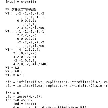
[M,N] = size(f);

%% 多梯度方向特征图

W2 = [-2,-2,-2,-2,-2;

      -1,-1,-1,-1,-1;

      0,0,0,0,0;

      1,1,1,1,1;

      2,3,4,5,6]./50;

W7 = [-1,-1,-1,-1,-1;

      2,2,2,2,2;

      0,0,0,0,0;

      -2,-2,-2,-2,-2;

      1,1,1,1,1]./60;

W8 = [-4,-2,0,2,4;

    2,1,0,-1,-2;

    4,2,0,-2,-4;

    -2,-1,0,1,2;

    4,2,0,-2,-4]./140;

W3 = W2';

W9 = W8';

W10 = W7';

dfr = imfilter(f,W2,'replicate')-17*imfilter(f,W7,'re
dfc = imfilter(f,W3,'replicate')-17*imfilter(f,W10,'r
ind = 0;

dfg = zeros(M,N,4);

for t=0:45:359

    ind = ind+1;

    dfg(:,:,ind) = dfr*sind(t)+dfc*cosd(t);
