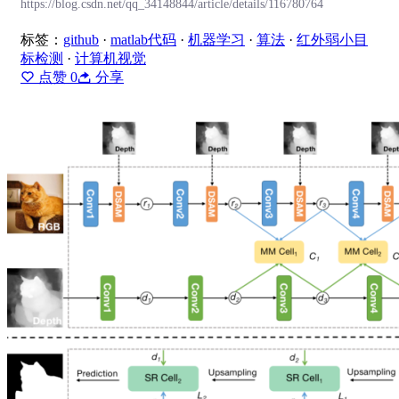
https://blog.csdn.net/qq_34148844/article/details/116780764
标签：
github
·
matlab代码
·
机器学习
·
算法
·
红外弱小目
标检测
·
计算机视觉
点赞
0
分享