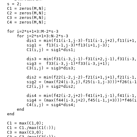
s = 2;

C1 = zeros(M,N);

C2 = zeros(M,N);

C3 = zeros(M,N);

C4 = zeros(M,N);

for i=2*s+1+3:M-2*s-3

    for j=2*s+1+3:N-2*s-3 

        dis1 = min(f11(i-1,j-3)-f11(i-1,j+2),f11(i+1,
        sig1 =  f13(i-1,j-3)*f13(i+1,j-3);

        C1(i,j) = sig1*dis1;

        dis3 = min(f31(i-3,j-1)-f31(i+2,j-1),f31(i-3,
        sig3 =  f33(i-3,j-1)*f33(i-3,j+1);

        C3(i,j) = sig3*dis3;

        dis2 = min(f22(i-2,j-2)-f21(i+1,j+1),f21(i-1,
        sig2 = (max(f24(i-3,j),f25(i-1,j-3)))*f26(i-1,
        C2(i,j) = sig2*dis2;

        dis4 = min(f42(i-2,j+2)-f41(i+1,j-1),f41(i-1,
        sig4 = (max(f44(i-3,j+2),f45(i-1,j+3)))*f46(i
        C4(i,j) = sig4*dis4;

    end

end

C1 = max(C1,0);

C1 = C1./max(C1(:));

C3 = max(C3,0);

C3 = C3./max(C3(:));
