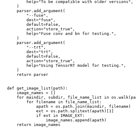
help
=
"To be compatible with older versions"
,
)
    parser
.
add_argument
(
"--fuse"
,
        dest
=
"fuse"
,
        default
=
False
,
        action
=
"store_true"
,
help
=
"Fuse conv and bn for testing."
,
)
    parser
.
add_argument
(
"--trt"
,
        dest
=
"trt"
,
        default
=
False
,
        action
=
"store_true"
,
help
=
"Using TensorRT model for testing."
,
)
return
 parser

def
get_image_list
(
path
)
:
    image_names 
=
[
]
for
 maindir
,
 subdir
,
 file_name_list 
in
 os
.
walk
(
pa
for
 filename 
in
 file_name_list
:
            apath 
=
 os
.
path
.
join
(
maindir
,
 filename
)
            ext 
=
 os
.
path
.
splitext
(
apath
)
[
1
]
if
 ext 
in
 IMAGE_EXT
:
                image_names
.
append
(
apath
)
return
 image_names
