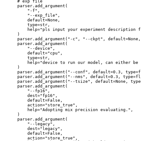
# exp file
    parser
.
add_argument
(
"-f"
,
"--exp_file"
,
        default
=
None
,
type
=
str
,
help
=
"pls input your experiment description f
)
    parser
.
add_argument
(
"-c"
,
"--ckpt"
,
 default
=
None
,
    parser
.
add_argument
(
"--device"
,
        default
=
"cpu"
,
type
=
str
,
help
=
"device to run our model, can either be 
)
    parser
.
add_argument
(
"--conf"
,
 default
=
0.3
,
type
=
f
    parser
.
add_argument
(
"--nms"
,
 default
=
0.3
,
type
=
fl
    parser
.
add_argument
(
"--tsize"
,
 default
=
None
,
type
    parser
.
add_argument
(
"--fp16"
,
        dest
=
"fp16"
,
        default
=
False
,
        action
=
"store_true"
,
help
=
"Adopting mix precision evaluating."
,
)
    parser
.
add_argument
(
"--legacy"
,
        dest
=
"legacy"
,
        default
=
False
,
        action
=
"store_true"
,