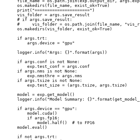
    file_name 
=
 os
.
path
.
join
(
exp
.
output_dir
,
 args
.
exp
    os
.
makedirs
(
file_name
,
 exist_ok
=
True
)
print
(
"======================"
)
    vis_folder 
=
 args
.
save_result

# if args.save_result:
#     vis_folder = os.path.join(file_name, "vis_r
    os
.
makedirs
(
vis_folder
,
 exist_ok
=
True
)
if
 args
.
trt
:
        args
.
device 
=
"gpu"
    logger
.
info
(
"Args: {}"
.
format
(
args
)
)
if
 args
.
conf 
is
not
None
:
        exp
.
test_conf 
=
 args
.
conf

if
 args
.
nms 
is
not
None
:
        exp
.
nmsthre 
=
 args
.
nms

if
 args
.
tsize 
is
not
None
:
        exp
.
test_size 
=
(
args
.
tsize
,
 args
.
tsize
)
    model 
=
 exp
.
get_model
(
)
    logger
.
info
(
"Model Summary: {}"
.
format
(
get_model_
if
 args
.
device 
==
"gpu"
:
        model
.
cuda
(
)
if
 args
.
fp16
:
            model
.
half
(
)
# to FP16
    model
.
eval
(
)
if
not
 args
.
trt
: