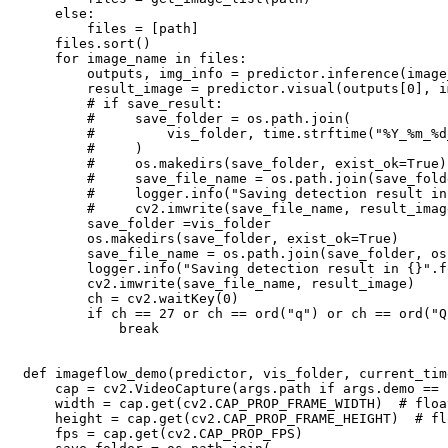
else
:
        files 
=
[
path
]
    files
.
sort
(
)
for
 image_name 
in
 files
:
        outputs
,
 img_info 
=
 predictor
.
inference
(
image
        result_image 
=
 predictor
.
visual
(
outputs
[
0
]
,
 i
# if save_result:
#     save_folder = os.path.join(
#         vis_folder, time.strftime("%Y_%m_%d
#     )
#     os.makedirs(save_folder, exist_ok=True)
#     save_file_name = os.path.join(save_fold
#     logger.info("Saving detection result in
#     cv2.imwrite(save_file_name, result_imag
        save_folder 
=
vis_folder

        os
.
makedirs
(
save_folder
,
 exist_ok
=
True
)
        save_file_name 
=
 os
.
path
.
join
(
save_folder
,
 os
        logger
.
info
(
"Saving detection result in {}"
.
f
        cv2
.
imwrite
(
save_file_name
,
 result_image
)
        ch 
=
 cv2
.
waitKey
(
0
)
if
 ch 
==
27
or
 ch 
==
ord
(
"q"
)
or
 ch 
==
ord
(
"Q
break
def
imageflow_demo
(
predictor
,
 vis_folder
,
 current_tim
    cap 
=
 cv2
.
VideoCapture
(
args
.
path 
if
 args
.
demo 
==
    width 
=
 cap
.
get
(
cv2
.
CAP_PROP_FRAME_WIDTH
)
# floa
    height 
=
 cap
.
get
(
cv2
.
CAP_PROP_FRAME_HEIGHT
)
# fl
    fps 
=
 cap
.
get
(
cv2
.
CAP_PROP_FPS
)