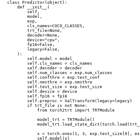
class
Predictor
(
object
)
:
def
__init__
(
        self
,
        model
,
        exp
,
        cls_names
=
COCO_CLASSES
,
        trt_file
=
None
,
        decoder
=
None
,
        device
=
"cpu"
,
        fp16
=
False
,
        legacy
=
False
,
)
:
        self
.
model 
=
 model

        self
.
cls_names 
=
 cls_names

        self
.
decoder 
=
 decoder

        self
.
num_classes 
=
 exp
.
num_classes

        self
.
confthre 
=
 exp
.
test_conf

        self
.
nmsthre 
=
 exp
.
nmsthre

        self
.
test_size 
=
 exp
.
test_size

        self
.
device 
=
 device

        self
.
fp16 
=
 fp16

        self
.
preproc 
=
 ValTransform
(
legacy
=
legacy
)
if
 trt_file 
is
not
None
:
from
 torch2trt 
import
 TRTModule

            model_trt 
=
 TRTModule
(
)
            model_trt
.
load_state_dict
(
torch
.
load
(
trt_
            x 
=
 torch
.
ones
(
1
,
3
,
 exp
.
test_size
[
0
]
,
 ex
            self
.
model
(
x
)