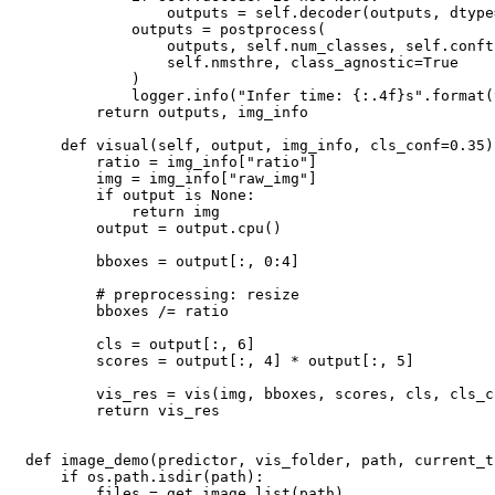
                outputs 
=
 self
.
decoder
(
outputs
,
 dtype
            outputs 
=
 postprocess
(
                outputs
,
 self
.
num_classes
,
 self
.
conft
                self
.
nmsthre
,
 class_agnostic
=
True
)
            logger
.
info
(
"Infer time: {:.4f}s"
.
format
(
return
 outputs
,
 img_info

def
visual
(
self
,
 output
,
 img_info
,
 cls_conf
=
0.35
)
        ratio 
=
 img_info
[
"ratio"
]
        img 
=
 img_info
[
"raw_img"
]
if
 output 
is
None
:
return
 img

        output 
=
 output
.
cpu
(
)
        bboxes 
=
 output
[
:
,
0
:
4
]
# preprocessing: resize
        bboxes 
/=
 ratio

        cls 
=
 output
[
:
,
6
]
        scores 
=
 output
[
:
,
4
]
*
 output
[
:
,
5
]
        vis_res 
=
 vis
(
img
,
 bboxes
,
 scores
,
 cls
,
 cls_c
return
 vis_res

def
image_demo
(
predictor
,
 vis_folder
,
 path
,
 current_t
if
 os
.
path
.
isdir
(
path
)
:
        files 
=
 get_image_list
(
path
)