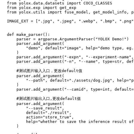
from
 yolox
.
data
.
datasets 
import
from
 yolox
.
exp 
import
from
 yolox
.
utils 
import
 fuse_model
,
 get_model_info
,
 p
IMAGE_EXT 
=
[
".jpg"
,
".jpeg"
,
".webp"
,
".bmp"
,
".png"
def
make_parser
(
)
:
    parser 
=
 argparse
.
ArgumentParser
(
"YOLOX Demo!"
)
    parser
.
add_argument
(
"demo"
,
 default
=
"image"
,
help
=
"demo type, eg.
)
    parser
.
add_argument
(
"-expn"
,
"--experiment-name"
,
    parser
.
add_argument
(
"-n"
,
"--name"
,
type
=
str
,
 def
#测试图片输入入口，更改default值
    parser
.
add_argument
(
"--path"
,
 default
=
"./assets/dog.jpg"
,
help
=
"p
)
    parser
.
add_argument
(
"--camid"
,
type
=
int
,
 default
=
#测试图片输出入口,更改default值
    parser
.
add_argument
(
"--save_result"
,
        default
=
"./result"
,
        action
=
"store_true"
,
help
=
"whether to save the inference result of
)