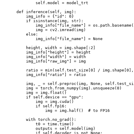
            self
.
model 
=
 model_trt

def
inference
(
self
,
 img
)
:
        img_info 
=
{
"id"
:
0
}
if
isinstance
(
img
,
str
)
:
            img_info
[
"file_name"
]
=
 os
.
path
.
basename
(
            img 
=
 cv2
.
imread
(
img
)
else
:
            img_info
[
"file_name"
]
=
None
        height
,
 width 
=
 img
.
shape
[
:
2
]
        img_info
[
"height"
]
=
 height

        img_info
[
"width"
]
=
 width

        img_info
[
"raw_img"
]
=
 img

        ratio 
=
min
(
self
.
test_size
[
0
]
/
 img
.
shape
[
0
]
,
        img_info
[
"ratio"
]
=
 ratio

        img
,
 _ 
=
 self
.
preproc
(
img
,
None
,
 self
.
test_si
        img 
=
 torch
.
from_numpy
(
img
)
.
unsqueeze
(
0
)
        img 
=
 img
.
float
(
)
if
 self
.
device 
==
"gpu"
:
            img 
=
 img
.
cuda
(
)
if
 self
.
fp16
:
                img 
=
 img
.
half
(
)
# to FP16
with
 torch
.
no_grad
(
)
:
            t0 
=
 time
.
time
(
)
            outputs 
=
 self
.
model
(
img
)
if
 self
.
decoder 
is
not
None
: