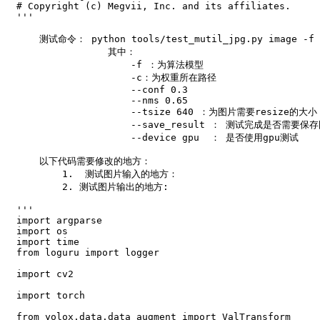
# Copyright (c) Megvii, Inc. and its affiliates.
'''

    测试命令： python tools/test_mutil_jpg.py image -f ex
                其中：

                    -f ：为算法模型

                    -c：为权重所在路径

                    --conf 0.3

                    --nms 0.65

                    --tsize 640 ：为图片需要resiz
                    --save_result ： 测试完成是否需要保存
                    --device gpu  ： 是否使用gpu测试

    以下代码需要修改的地方：

        1.  测试图片输入的地方：

        2. 测试图片输出的地方:

'''
import
import
import
from
 loguru 
import
 logger

import
 cv2

import
 torch

from
 yolox
.
data
.
data_augment 
import