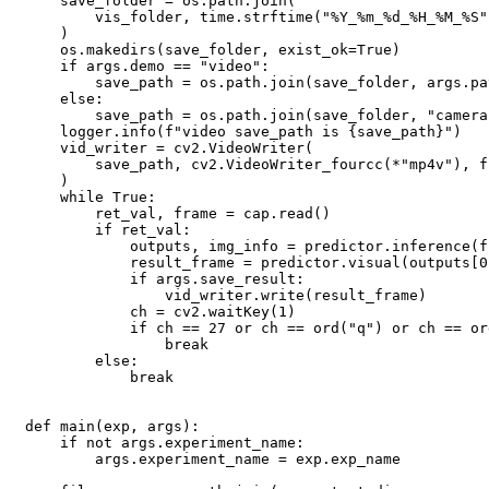
    save_folder 
=
 os
.
path
.
join
(
        vis_folder
,
 time
.
strftime
(
"%Y_%m_%d_%H_%M_%S"
)
    os
.
makedirs
(
save_folder
,
 exist_ok
=
True
)
if
 args
.
demo 
==
"video"
:
        save_path 
=
 os
.
path
.
join
(
save_folder
,
 args
.
pa
else
:
        save_path 
=
 os
.
path
.
join
(
save_folder
,
"camera
    logger
.
info
(
f"video save_path is 
{
save_path
}
"
)
    vid_writer 
=
 cv2
.
VideoWriter
(
        save_path
,
 cv2
.
VideoWriter_fourcc
(
*
"mp4v"
)
,
 f
)
while
True
:
        ret_val
,
 frame 
=
 cap
.
read
(
)
if
 ret_val
:
            outputs
,
 img_info 
=
 predictor
.
inference
(
f
            result_frame 
=
 predictor
.
visual
(
outputs
[
0
if
 args
.
save_result
:
                vid_writer
.
write
(
result_frame
)
            ch 
=
 cv2
.
waitKey
(
1
)
if
 ch 
==
27
or
 ch 
==
ord
(
"q"
)
or
 ch 
==
or
break
else
:
break
def
main
(
exp
,
 args
)
:
if
not
 args
.
experiment_name
:
        args
.
experiment_name 
=
 exp
.
exp_name
