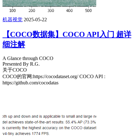
机器视觉
2025-05-22
【COCO数据集】COCO API入门 超详
细注解
A Glance through COCO
Presented By R.G.
关于COCO
COCO的官网:https://cocodataset.org/ COCO API :
https://github.com/cocodatas