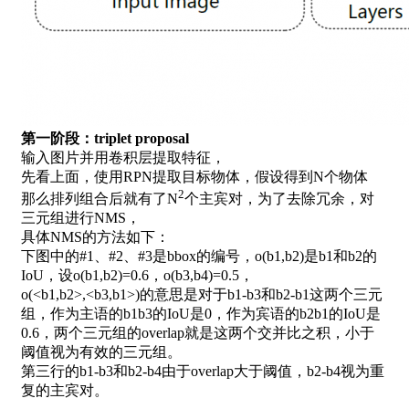
第一阶段：triplet proposal
输入图片并用卷积层提取特征，
先看上面，使用RPN提取目标物体，假设得到N个物体
2
那么排列组合后就有了N
个主宾对，为了去除冗余，对
三元组进行NMS，
具体NMS的方法如下：
下图中的#1、#2、#3是bbox的编号，o(b1,b2)是b1和b2的
IoU，设o(b1,b2)=0.6，o(b3,b4)=0.5，
o(<b1,b2>,<b3,b1>)的意思是对于b1-b3和b2-b1这两个三元
组，作为主语的b1b3的IoU是0，作为宾语的b2b1的IoU是
0.6，两个三元组的overlap就是这两个交并比之积，小于
阈值视为有效的三元组。
第三行的b1-b3和b2-b4由于overlap大于阈值，b2-b4视为重
复的主宾对。