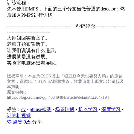
训练流程：
先不使用PMPS，下面的三个分支当做普通的detector；然
后加入PMPS进行训练
-------------------------------------------一些碎碎念---------------------
-----------------------------
大师姐回实验室了。
老师开始布置活了。
让我们说说有什么进展。
进展就是没有进展。
实验室电脑还黑着屏呢。
版权声明：本文为CSDN博主「糖豆豆今天也要努力鸭」的原创
文章，遵循CC 4.0 BY-SA版权协议，转载请附上原文出处链接及
本声明。
原文链接：
https://blog.csdn.net/qq_40349484/article/details/122847194
标签：
cv
·
phrase检测
·
场景理解
·
机器学习
·
深度学习
·
计算机视觉
点赞
0
分享