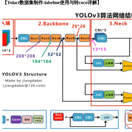
【Yolact数据集制作-labelme使用与转coco详解】