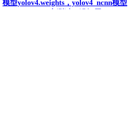
模型yolov4.weights，yolov4_ncnn模型
yolov4.param(实测过，没问题）
共有两类模型，分别包含 darknet_model_yolov4，有：yolov4 /
yolov4-tiny 预训练模型 yolov4.conv.137 / yolov4-tiny.conv.29 和
Power by 云禅网络 ©2017..
粤ICP备15041497号
. 页面加载时
间：0.080 秒
首页
自动化导航
标签云
客服微信
搜索