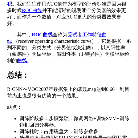
积
。我们往往使用AUC值作为模型的评价标准是因为很
多时候
ROC曲线
并不能清晰的说明哪个分类器的效果更
好，而作为一个数值，对应AUC更大的分类器效果更
好。
其中，
ROC曲线
全称为
受试者工作特征曲
线
（receiver operating characteristic curve），它是根据一系
列不同的二分类方式（分界值或决定阈），以真阳性率
（敏感性）为纵坐标，假阳性率（1-特异性）为横坐标绘
制的
曲线
。
总结：
R-CNN在VOC2007年数据集上的表现map达到0.66，到目
前为止也是很有优势的一个结果。
缺点：
训练阶段多：步骤繁琐：微调网络+训练SVM+训练
边框回归分类器。
训练耗时：占用磁盘大，训练参数多
处理速度慢:使用GPU,VGG16模型处理一张图片需