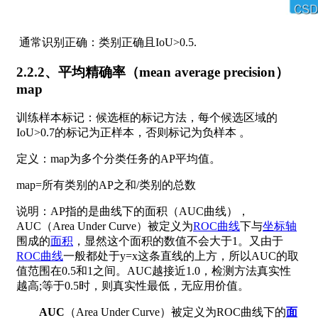
通常识别正确：类别正确且IoU>0.5.
2.2.2、平均精确率（mean average precision）
map
训练样本标记：候选框的标记方法，每个候选区域的
IoU>0.7的标记为正样本，否则标记为负样本 。
定义：map为多个分类任务的AP平均值。
map=所有类别的AP之和/类别的总数
说明：AP指的是曲线下的面积（AUC曲线），
AUC（Area Under Curve）被定义为
ROC曲线
下与
坐标轴
围成的
面积
，显然这个面积的数值不会大于1。又由于
ROC曲线
一般都处于y=x这条直线的上方，所以AUC的取
值范围在0.5和1之间。AUC越接近1.0，检测方法真实性
越高;等于0.5时，则真实性最低，无应用价值。
AUC
（Area Under Curve）被定义为ROC曲线下的
面