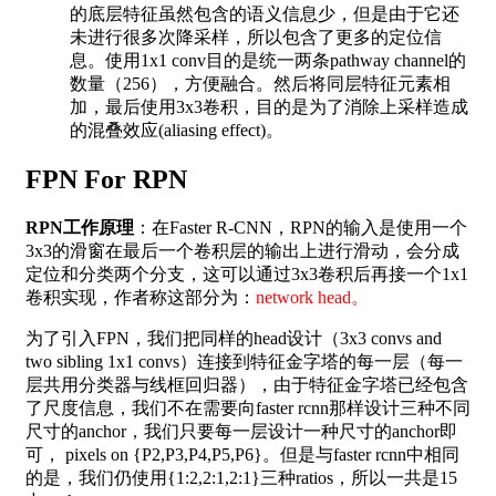
的底层特征虽然包含的语义信息少，但是由于它还
未进行很多次降采样，所以包含了更多的定位信
息。使用1x1 conv目的是统一两条pathway channel的
数量（256），方便融合。然后将同层特征元素相
加，最后使用3x3卷积，目的是为了消除上采样造成
的混叠效应(aliasing effect)。
FPN For RPN
RPN工作原理
：在Faster R-CNN，RPN的输入是使用一个
3x3的滑窗在最后一个卷积层的输出上进行滑动，会分成
定位和分类两个分支，这可以通过3x3卷积后再接一个1x1
卷积实现，作者称这部分为：
network head。
为了引入FPN，我们把同样的head设计（3x3 convs and
two sibling 1x1 convs）连接到特征金字塔的每一层（每一
层共用分类器与线框回归器），由于特征金字塔已经包含
了尺度信息，我们不在需要向faster rcnn那样设计三种不同
尺寸的anchor，我们只要每一层设计一种尺寸的anchor即
可， pixels on {P2,P3,P4,P5,P6}。但是与faster rcnn中相同
的是，我们仍使用{1:2,2:1,2:1}三种ratios，所以一共是15