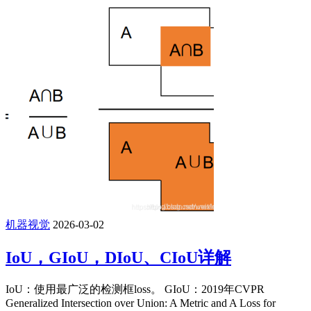
机器视觉
2026-03-02
IoU，GIoU，DIoU、CIoU详解
IoU：使用最广泛的检测框loss。 GIoU：2019年CVPR
Generalized Intersection over Union: A Metric and A Loss for