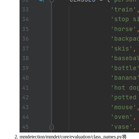
mmdetection/mmdet/core/evaluation/class_names.py将