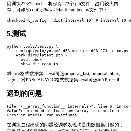
因训练273个epoch，将保存273个.pth文件，占用较大内
存，可修改configs/
base
/default_runtime.py文件中：
checkpoint_config 
=
 dict
(
interval
=
10
)
# interval=10
5.测试
python tools/test.py \

    configs/yolo/yolov3_d53_mstrain-608_273e_coco.py \
    work_dirs/latest.pth \

    --eval bbox

对coco格式数据集 --eval可选proposal_fast, proposal, bbox,
segm，对PASCAL VOC格式数据集–eval可选mAP, recall
遇到的问题
File 
"<__array_function__ internals>"
, line 6, 
in
 con
ValueError: need at least one array to concatenate

Error 
in
在训练过程出现的问题经调试发现均是由数据集引起的，
主要是.xml文件转化为.json文件内容缺失、不标准引起