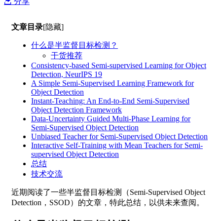
分享
文章目录
[隐藏]
什么是半监督目标检测？
干货推荐
Consistency-based Semi-supervised Learning for Object
Detection, NeurIPS 19
A Simple Semi-Supervised Learning Framework for
Object Detection
Instant-Teaching: An End-to-End Semi-Supervised
Object Detection Framework
Data-Uncertainty Guided Multi-Phase Learning for
Semi-Supervised Object Detection
Unbiased Teacher for Semi-Supervised Object Detection
Interactive Self-Training with Mean Teachers for Semi-
supervised Object Detection
总结
技术交流
近期阅读了一些半监督目标检测（Semi-Supervised Object
Detection，SSOD）的文章，特此总结，以供未来查阅。