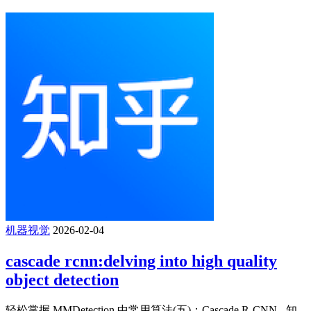
机器视觉
2026-02-04
cascade rcnn:delving into high quality
object detection
轻松掌握 MMDetection 中常用算法(五)：Cascade R-CNN - 知