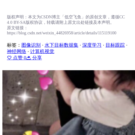
版权声明：本文为CSDN博主「低空飞鱼」的原创文章，遵循CC
4.0 BY-SA版权协议，转载请附上原文出处链接及本声明。
原文链接：
https://blog.csdn.net/weixin_44826958/article/details/115119100
标签：
图像识别
·
水下目标数据集
·
深度学习
·
目标跟踪
·
神经网络
·
计算机视觉
点赞
0
分享