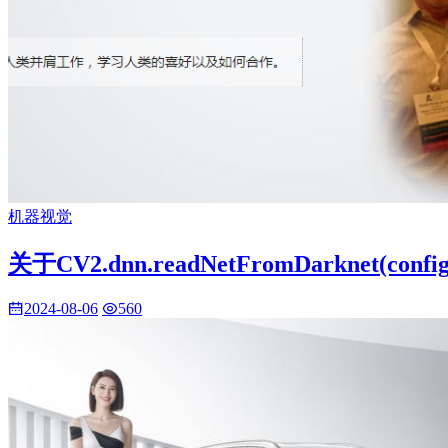
机器视觉
关于CV2.dnn.readNetFromDarknet(conf
2024-08-06
560