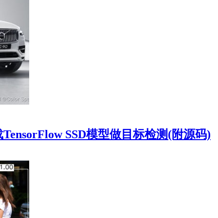
块加载TensorFlow SSD模型做目标检测(附源码)