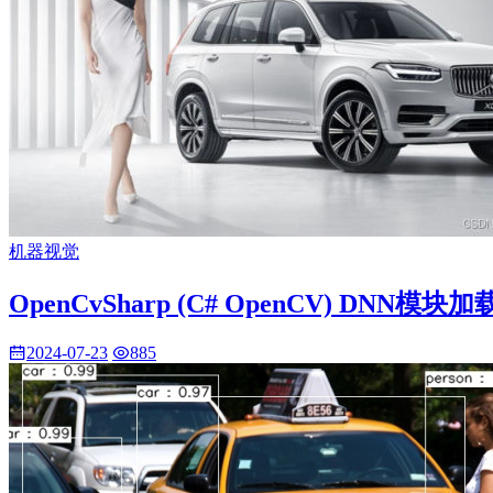
机器视觉
OpenCvSharp (C# OpenCV) DNN模
2024-07-23
885