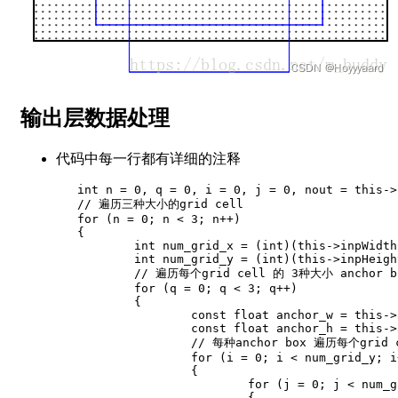
输出层数据处理
代码中每一行都有详细的注释
int
 n 
=
0
,
 q 
=
0
,
 i 
=
0
,
 j 
=
0
,
 nout 
=
this
->
// 遍历三种大小的grid cell
for
(
n 
=
0
;
 n 
<
3
;
 n
++
)
{
int
 num_grid_x 
=
(
int
)
(
this
->
inpWidth
int
 num_grid_y 
=
(
int
)
(
this
->
inpHeigh
// 遍历每个grid cell 的 3种大小 anchor b
for
(
q 
=
0
;
 q 
<
3
;
 q
++
)
{
const
float
 anchor_w 
=
this
->
const
float
 anchor_h 
=
this
->
// 每种anchor box 遍历每个grid 
for
(
i 
=
0
;
 i 
<
 num_grid_y
;
 i
{
for
(
j 
=
0
;
 j 
<
 num_g
{