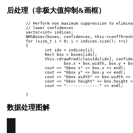
后处理（非极大值抑制&画框）
// Perform non maximum suppression to elimina
// lower confidences
	vector
<
int
>
 indices
;
NMSBoxes
(
boxes
,
 confidences
,
this
->
confThresh
for
(
size_t i 
=
0
;
 i 
<
 indices
.
size
(
)
;
++
i
)
{
int
 idx 
=
 indices
[
i
]
;
		Rect box 
=
 boxes
[
idx
]
;
this
->
drawPred
(
classIds
[
idx
]
,
 confide
			box
.
x 
+
 box
.
width
,
 box
.
y 
+
 bo
		cout 
<<
"bbox x"
<<
 box
.
x 
<<
 endl
;
		cout 
<<
"bbox y"
<<
 box
.
y 
<<
 endl
;
		cout 
<<
"bbox width"
<<
 box
.
width 
<<
 
		cout 
<<
"bbox height"
<<
 box
.
height 
<
		cout 
<<
"--------------"
<<
 endl
;
}
数据处理图解