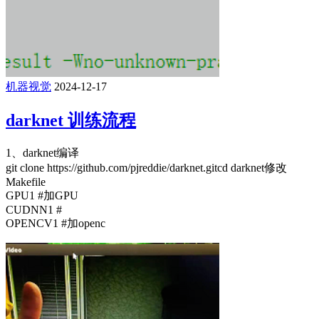
机器视觉
2024-12-17
darknet 训练流程
1、darknet编译
git clone https://github.com/pjreddie/darknet.gitcd darknet修改
Makefile
GPU1 #加GPU
CUDNN1 #
OPENCV1 #加openc