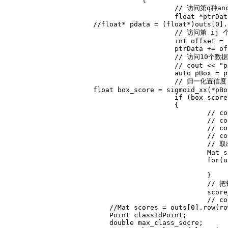
// 访问第q种an
float
*
ptrDat
//float* pdata = (float*)outs[0].
// 访问第 ij 个
int
 offset 
=
 
					ptrData 
+=
 of
// 访问10个数据
// cout << "p
auto
 pBox 
=
 p
// 归一化置信度
float
 box_score 
=
sigmoid_xx
(
*
pBo
if
(
box_score
{
// co
// co
// co
// co
// 
						M
for
(
u
}
// 
						s
// co
//Mat scores = outs[0].row(ro
                        Point classIdPoint
;
double
 max_class_socre
;