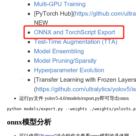
运行py文件 yolov5-4.0/models/export.py即可导出onnx
python models
/
export
.
py 
-
-
weights 
.
/
weights
/
yolov5s
.
p
onnx模型分析
可以使用“
Netron
”这个软件去查看onnx模型的具体网