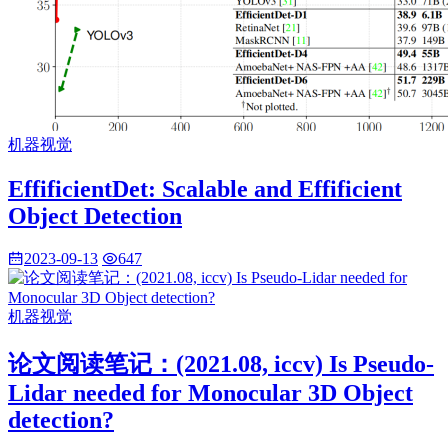
机器视觉
EffificientDet: Scalable and Effificient
Object Detection
2023-09-13
647
机器视觉
论文阅读笔记：(2021.08, iccv) Is Pseudo-
Lidar needed for Monocular 3D Object
detection?