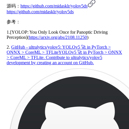
源码：
https://github.com/midasklr/yolov5ds
https://github.com/midasklr/yolov5ds
参考：
1.[YOLOP: You Only Look Once for Panoptic Driving
Perception](
https://arxiv.org/abs/2108.11250
)
2.
GitHub - ultralytics/yolov5: YOLOv5 🚀 in PyTorch >
ONNX > CoreML > TFLite
YOLOv5 🚀 in PyTorch > ONNX
> CoreML > TFLite. Contribute to ultralytics/yolov5
development by creating an account on GitHub.