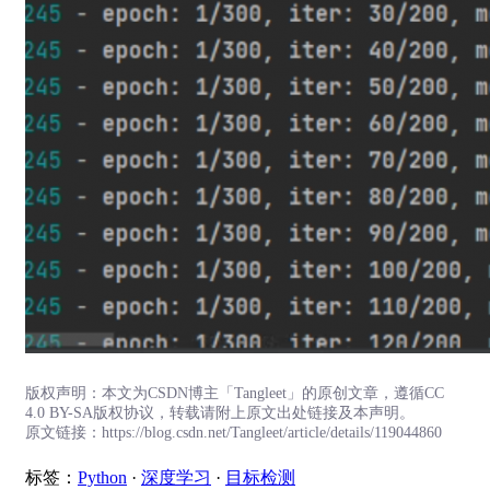
版权声明：本文为CSDN博主「Tangleet」的原创文章，遵循CC
4.0 BY-SA版权协议，转载请附上原文出处链接及本声明。
原文链接：https://blog.csdn.net/Tangleet/article/details/119044860
标签：
Python
·
深度学习
·
目标检测