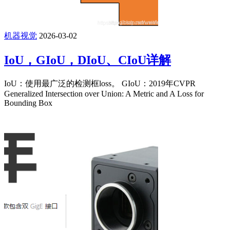
机器视觉
2026-03-02
IoU，GIoU，DIoU、CIoU详解
IoU：使用最广泛的检测框loss。 GIoU：2019年CVPR
Generalized Intersection over Union: A Metric and A Loss for
Bounding Box