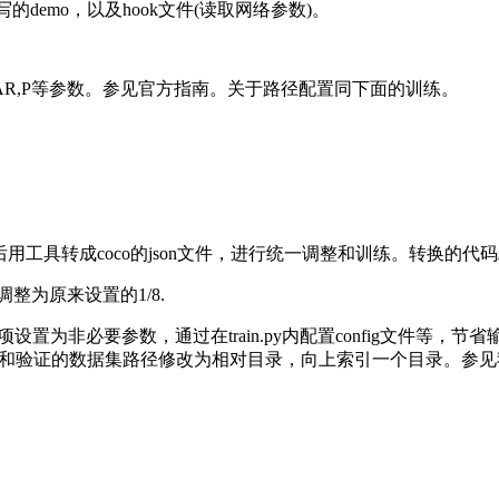
demo，以及hook文件(读取网络参数)。
得到AR,P等参数。参见官方指南。关于路径配置同下面的训练。
工具转成coco的json文件，进行统一调整和训练。转换的代码工具见
调整为原来设置的1/8.
非必要参数，通过在train.py内配置config文件等，节省输入的功
件中训练和验证的数据集路径修改为相对目录，向上索引一个目录。参