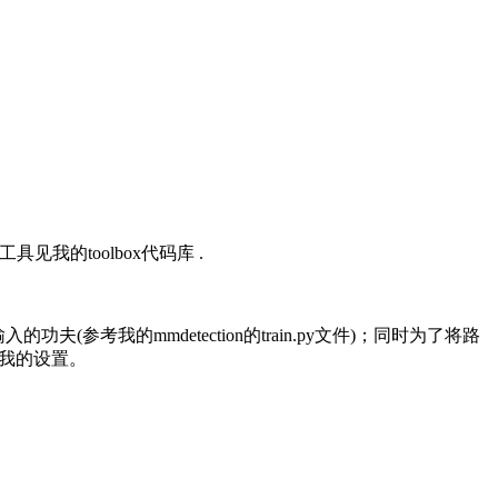
我的toolbox代码库 .
夫(参考我的mmdetection的train.py文件)；同时为了将路
见我的设置。