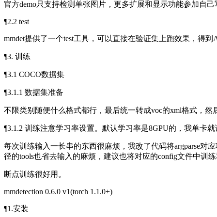
官方demo只支持检测单张图片，更多扩展和显示功能参加自己写的
¶2.2 test
mmdet提供了一个test工具，可以直接在验证集上跑效果，
¶3. 训练
¶3.1 COCO数据集
¶3.1.1 数据集准备
不限类别随便什么格式都行，最后统一转成voc的xml格式，然后用
¶3.1.2 训练注意学习率设置。默认学习率是8GPU的，我单卡就
每次训练输入一长串的东西很麻烦，我改了代码将argparse对应项设置为
径的tools也省去输入的麻烦，建议也将对应的config文
断点训练很好用。
mmdetection 0.6.0 v1(torch 1.1.0+)
¶1.安装