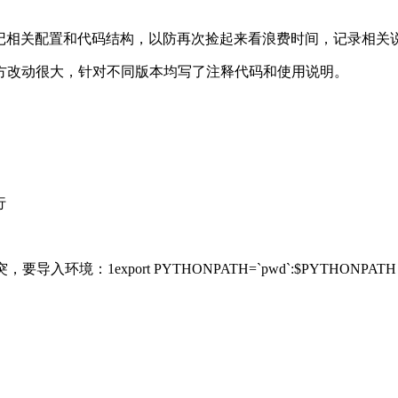
触程序容易忘记相关配置和代码结构，以防再次捡起来看浪费时间，记录相
方改动很大，针对不同版本均写了注释代码和使用说明。
行
环境：1export PYTHONPATH=`pwd`:$PYTHONPATH