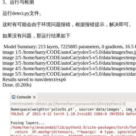
3、运行与检测
运行detect.py文件。
这时有可能会由于环境问题报错，根据报错提示，解决即可。
如果没有问题，那运行结果如下
Model Summary: 213 layers, 7225885 parameters, 0 gradients, 16
image 1/5 /home/harry/CODE/autoCar/yolov5-v5.0/data/images/bus.jp
image 2/5 /home/harry/CODE/autoCar/yolov5-v5.0/data/images/temp1003
image 3/5 /home/harry/CODE/autoCar/yolov5-v5.0/data/images/temp100
image 4/5 /home/harry/CODE/autoCar/yolov5-v5.0/data/images/temp1005
image 5/5 /home/harry/CODE/autoCar/yolov5-v5.0/data/images/zidane.
Results saved to runs/detect/exp6
Done. (0.269s)