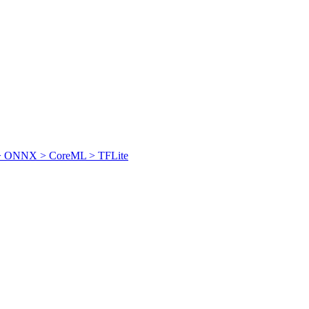
h > ONNX > CoreML > TFLite