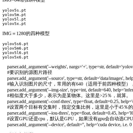
yolov5s.pt

yolov5m.pt

yolov5l.pt

yolov5x.pt
IMG＝1280的四种模型
yolov5s6.pt

yolov5m6.pt

yolov5l6.pt

yolov5x6.pt
parser.add_argument('--weights', nargs='+', type=str, default='yolov5
#要识别的源图片路径
parser.add_argument('--source', type=str, default='data/images', help
#输入识别图片的尺寸，常用的有640（适用于前四种模型），
parser.add_argument('--img-size', type=int, default=640, help='infere
#相似度大于多少，表示为是某物体。这里是>25％，就算。
parser.add_argument('--conf-thres', type=float, default=0.25, help='
#设置两个目标有交集时，指定交集比例，这里是小于45％
parser.add_argument('--iou-thres', type=float, default=0.45, help='
#设置GPU还是cpu，默认是GPU，如果没有gpu会自动选CP
parser.add_argument('--device', default='', help='cuda device, i.e. 0 