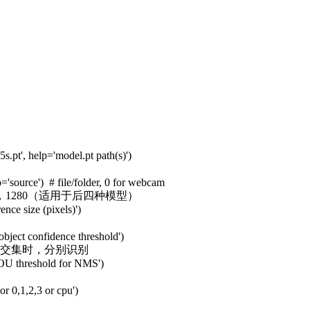
s.pt', help='model.pt path(s)')
='source') # file/folder, 0 for webcam
1280（适用于后四种模型）
nce size (pixels)')
object confidence threshold')
的交集时，分别识别
IOU threshold for NMS')
U
or 0,1,2,3 or cpu')